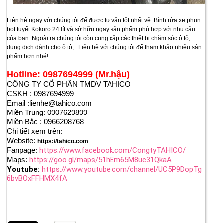
Liên hệ ngay với chúng tôi để được tư vấn tốt nhất về Bình rửa xe phun
bọt tuyết Kokoro 24 lít và sở hữu ngay sản phẩm phù hợp với nhu cầu
của bạn. Ngoài ra chúng tôi còn cung cấp các thiết bị chăm sóc ô tô,
dung dịch dành cho ô tô,.. Liên hệ với chúng tôi để tham khảo nhiều sản
phẩm hơn nhé!
Hotline: 0987694999 (Mr.hậu)
CÔNG TY CỔ PHẦN TMDV TAHICO
CSKH : 0987694999
Email :lienhe@tahico.com
Miền Trung: 0907629899
Miền Bắc : 0966208768
Chi tiết xem trên:
Website:
https://tahico.com
Fanpage:
https://www.facebook.com/CongtyTAHICO/
Maps:
https://goo.gl/maps/51hEm65M8uc31QkaA
Youtube:
https://www.youtube.com/channel/UC5P9DopTg
6bvBOxFFHMX4fA