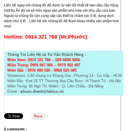
Liên hệ ngay với chúng tôi để được tư vấn tốt nhất về Van dầu cầu nâng
một trụ Ấn độ và sở hữu ngay sản phẩm phù hợp với nhu cầu của bạn.
Ngoài ra chúng tôi còn cung cấp các thiết bị chăm sóc ô tô, dung dịch
dành cho ô tô,.. Liên hệ với chúng tôi để tham khảo nhiều sản phẩm hơn
nhé!
Hotline: 0914 321 768 (Mr.Phước)
Thông Tin Liên Hệ và Tư Vấn Khách Hàng :
Miền Nam: 0914 321 768
--
028 6680 4266
Miền Trung: 0905 007 066 -- 0979 402 407
Miền Bắc :
0976 080 020 - 0968 025 085
Showroom: C40 chung cư Khang Gia - Phường 14 - Gò Vấp - HCM
Miền Bắc: Kiot 26 TT Thương Mại Cầu Bưu - H.Thanh Trì - Hà Nội
Miền Trung: 66 Ngô Thì Nhậm - Q. Liên Chiểu - Đà Nẵng
Email :
phuoc.thanh@tahico.vn
0 comments :