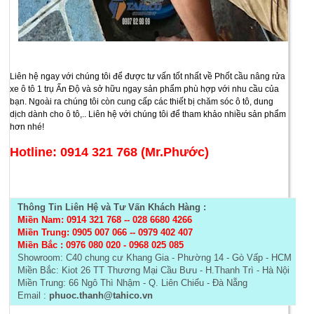
Liên hệ ngay với chúng tôi để được tư vấn tốt nhất về Phốt cầu nâng rửa
xe ô tô 1 trụ Ấn Độ và sở hữu ngay sản phẩm phù hợp với nhu cầu của
bạn. Ngoài ra chúng tôi còn cung cấp các thiết bị chăm sóc ô tô, dung
dịch dành cho ô tô,.. Liên hệ với chúng tôi để tham khảo nhiều sản phẩm
hơn nhé!
Hotline: 0914 321 768 (Mr.Phước)
Thông Tin Liên Hệ và Tư Vấn Khách Hàng :
Miền Nam: 0914 321 768
--
028 6680 4266
Miền Trung: 0905 007 066 -- 0979 402 407
Miền Bắc :
0976 080 020 - 0968 025 085
Showroom: C40 chung cư Khang Gia - Phường 14 - Gò Vấp - HCM
Miền Bắc: Kiot 26 TT Thương Mại Cầu Bưu - H.Thanh Trì - Hà Nội
Miền Trung: 66 Ngô Thì Nhậm - Q. Liên Chiểu - Đà Nẵng
Email :
phuoc.thanh@tahico.vn