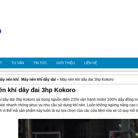
OT
TƯ VẤN
TIN TỨC
GIỚI THIỆU
LIÊN HỆ
áy nén khí
,
Máy nén khí dây đai
» Máy nén khí dây đai 3hp Kokoro
én khí dây đai 3hp Kokoro
í dây đai 3hp Kokoro sử dụng nguồn điện 220v vận hành motor 100% dây đồng mạn
nén nhanh chóng phục vụ nhu cầu sử dụng khí nén. Luôn không ngừng nâng cao ch
h vì thế mà sản phẩm này luôn là sự lựa chọn của các cửa tiệm rửa xe có quy mô lớ