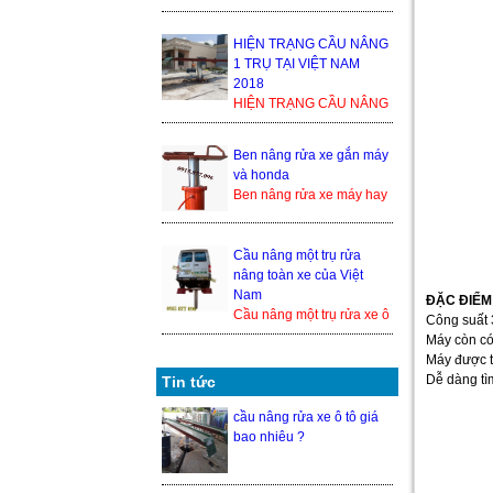
1 TRỤ TẠI VIỆT NAM
2018 Trong thế giới cầu
nâng xe ô tô, cầu nâng xe
HIỆN TRẠNG CẦU NÂNG
1 tr...
1 TRỤ TẠI VIỆT NAM
2018
HIỆN TRẠNG CẦU NÂNG
1 TRỤ TẠI VIỆT NAM
2018 Trong thế giới cầu
Ben nâng rửa xe gắn máy
nâng xe ô tô, cầu nâng xe
và honda
1 trụ ...
Ben nâng rửa xe máy hay
cầu nâng 1 trụ rửa xe
honda là 1 trong những
thiết bị nâng hạ xe máy
Cầu nâng một trụ rửa
đượ...
nâng toàn xe của Việt
Nam
ĐẶC ĐIỂM
Cầu nâng một trụ rửa xe ô
Công suất 3
tô nâng toàn xe của Việt
Máy còn có 
Nam hiện đang là một
Máy được t
trong những sả...
Dễ dàng tì
Tin tức
cầu nâng rửa xe ô tô giá
bao nhiêu ?