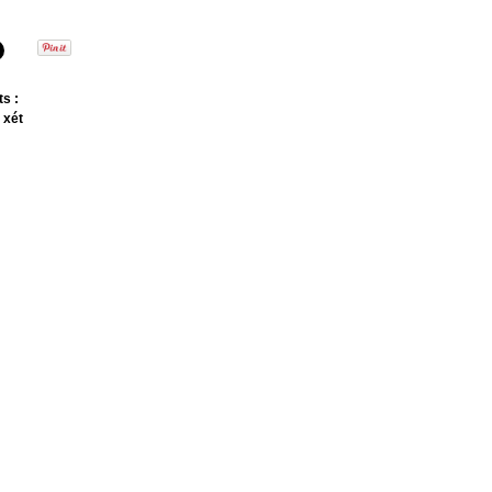
s :
 xét