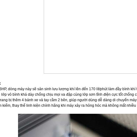
:
HP, dòng máy này sẽ sản sinh lưu lượng khí lên đến 170 lít/phút làm đầy bình khí 
lớp vỏ bình khá dày chống chịu mọi va đập cùng lớp sơn tĩnh điện cực tốt chống ch
rang bị thêm 4 bánh xe và tay cầm 2 bên, giúp người dùng dễ dàng di chuyển máy
m kiếm, thay thế linh kiện chính hãng khi máy xảy ra hỏng hóc mà không mất nhiều 