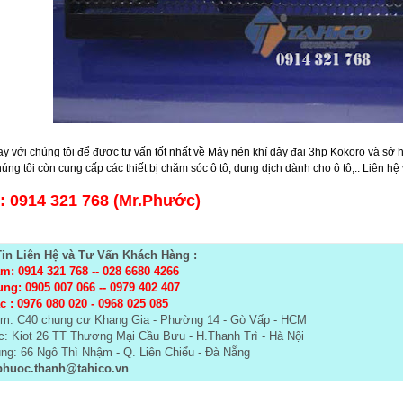
ay với chúng tôi để được tư vấn tốt nhất về Máy nén khí dây đai 3hp Kokoro và s
úng tôi còn cung cấp các thiết bị chăm sóc ô tô, dung dịch dành cho ô tô,.. Liên 
e: 0914 321 768 (Mr.Phước)
in Liên Hệ và Tư Vấn Khách Hàng :
m: 0914 321 768
--
028 6680 4266
ung: 0905 007 066 -- 0979 402 407
c :
0976 080 020 - 0968 025 085
m: C40 chung cư Khang Gia - Phường 14 - Gò Vấp - HCM
: Kiot 26 TT Thương Mại Cầu Bưu - H.Thanh Trì - Hà Nội
ng: 66 Ngô Thì Nhậm - Q. Liên Chiểu - Đà Nẵng
huoc.thanh@tahico.vn