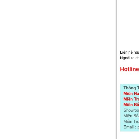
Liên hệ ng
Ngoài ra ch
Hotlin
Thông T
Miền Na
Miền Tr
Miền Bắ
Showroo
Miền Bắc
Miền Tru
Email :
p