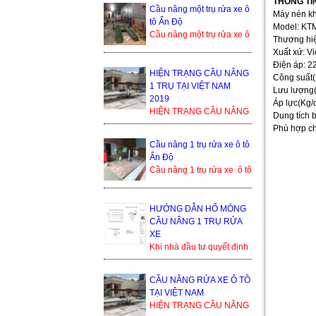
bền cao, tuổi thọ dài. Cầu
THÔNG TIN
Cầu nâng một trụ rửa xe ô
nâng 1 trụ rửa xe ô ...
Máy nén kh
tô Ấn Độ
Model: KT
Cầu nâng một trụ rửa xe ô
Thương hi
tô Ấn Độ là sản phẩm
Xuất xứ: V
đang cạnh tranh khốc liệt
Điện áp: 2
trong thị trường ...
HIỆN TRẠNG CẦU NÂNG
Công suất(
1 TRỤ TẠI VIỆT NAM
Lưu lượng(
2019
Áp lực(Kg/
HIỆN TRẠNG CẦU NÂNG
Dung tích b
1 TRỤ TẠI VIỆT NAM
Phù hợp ch
2019 Trong thế giới cầu
Cầu nâng 1 trụ rửa xe ô tô
nâng xe ô tô, cầu nâng xe
Ấn Độ
1 trụ...
Cầu nâng 1 trụ rửa xe ô tô
Ấn Độ Trụ ben nâng của
Ấn Độ Bàn nâng và phụ
kiện sản xuất tạ...
HƯỚNG DẪN HỐ MÓNG
CẦU NÂNG 1 TRỤ RỬA
XE
Khi nhà đầu tư quyết định
lắp đặt cầu nâng 1 trụ, thì
bình thường họ sẽ nhận
CẦU NÂNG RỬA XE Ô TÔ
được yêu cầu từ đơn ...
TẠI VIỆT NAM
HIỆN TRẠNG CẦU NÂNG