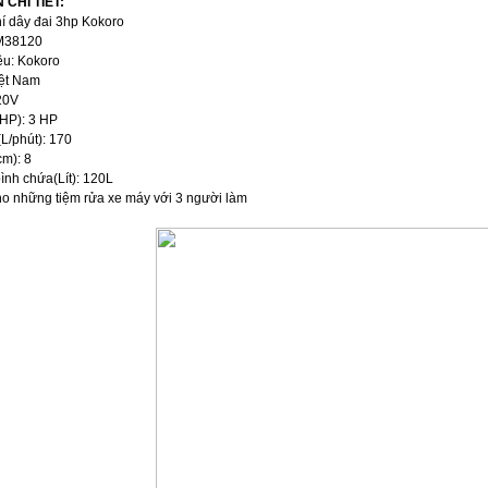
 CHI TIẾT:
í dây đai 3hp Kokoro
M38120
ệu: Kokoro
iệt Nam
20V
HP): 3 HP
L/phút): 170
cm): 8
ình chứa(Lít): 120L
o những tiệm rửa xe máy với 3 người làm