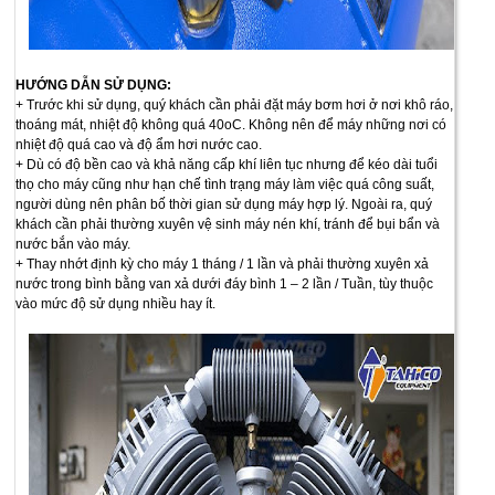
HƯỚNG DẪN SỬ DỤNG:
+ Trước khi sử dụng, quý khách cần phải đặt máy bơm hơi ở nơi khô ráo,
thoáng mát, nhiệt độ không quá 40oC. Không nên để máy những nơi có
nhiệt độ quá cao và độ ẩm hơi nước cao.
+ Dù có độ bền cao và khả năng cấp khí liên tục nhưng để kéo dài tuổi
thọ cho máy cũng như hạn chế tình trạng máy làm việc quá công suất,
người dùng nên phân bố thời gian sử dụng máy hợp lý. Ngoài ra, quý
khách cần phải thường xuyên vệ sinh máy nén khí, tránh để bụi bẩn và
nước bắn vào máy.
+ Thay nhớt định kỳ cho máy 1 tháng / 1 lần và phải thường xuyên xả
nước trong bình bằng van xả dưới đáy bình 1 – 2 lần / Tuần, tùy thuộc
vào mức độ sử dụng nhiều hay ít.