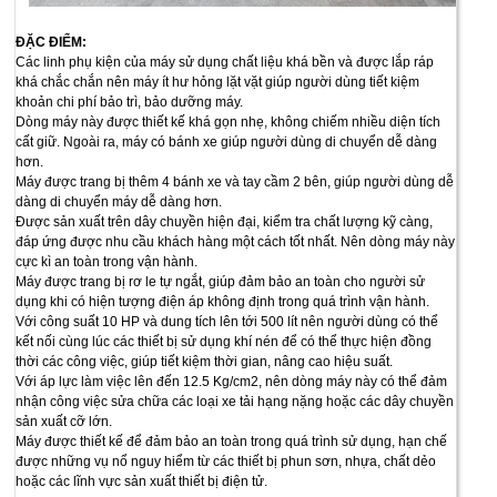
ĐẶC ĐIỂM:
Các linh phụ kiện của máy sử dụng chất liệu khá bền và được lắp ráp
khá chắc chắn nên máy ít hư hỏng lặt vặt giúp người dùng tiết kiệm
khoản chi phí bảo trì, bảo dưỡng máy.
Dòng máy này được thiết kế khá gọn nhẹ, không chiếm nhiều diện tích
cất giữ. Ngoài ra, máy có bánh xe giúp người dùng di chuyển dễ dàng
hơn.
Máy được trang bị thêm 4 bánh xe và tay cầm 2 bên, giúp người dùng dễ
dàng di chuyển máy dễ dàng hơn.
Được sản xuất trên dây chuyền hiện đại, kiểm tra chất lượng kỹ càng,
đáp ứng được nhu cầu khách hàng một cách tốt nhất. Nên dòng máy này
cực kì an toàn trong vận hành.
Máy được trang bị rơ le tự ngắt, giúp đảm bảo an toàn cho người sử
dụng khi có hiện tượng điện áp không định trong quá trình vận hành.
Với công suất 10 HP và dung tích lên tới 500 lít nên người dùng có thể
kết nối cùng lúc các thiết bị sử dụng khí nén để có thể thực hiện đồng
thời các công việc, giúp tiết kiệm thời gian, nâng cao hiệu suất.
Với áp lực làm việc lên đến 12.5 Kg/cm2, nên dòng máy này có thể đảm
nhận công việc sửa chữa các loại xe tải hạng nặng hoặc các dây chuyền
sản xuất cỡ lớn.
Máy được thiết kế để đảm bảo an toàn trong quá trình sử dụng, hạn chế
được những vụ nổ nguy hiểm từ các thiết bị phun sơn, nhựa, chất dẻo
hoặc các lĩnh vực sản xuất thiết bị điện tử.