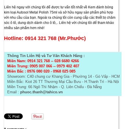
Liên hệ ngay với chúng tôi để được tư vấn tốt nhất về Kem đánh bóng
kim loại Autosol Metal Polish 75ml và sở hữu ngay sản phẩm phù hợp
với nhu cầu của bạn. Ngoài ra chúng tôi còn cung cấp các thiết bị chăm
sóc ô tô, dung dịch dành cho ô tô,.. Liên hệ với chúng tôi để tham khảo
nhiều sản phẩm hơn nhé!
Hotline: 0914 321 768 (Mr.Phước)
Thông Tin Liên Hệ và Tư Vấn Khách Hàng :
Miền Nam: 0914 321 768
--
028 6680 4266
Miền Trung: 0905 007 066 -- 0979 402 407
Miền Bắc :
0976 080 020 - 0968 025 085
Showroom: C40 chung cư Khang Gia - Phường 14 - Gò Vấp - HCM
Miền Bắc: Kiot 26 TT Thương Mại Cầu Bưu - H.Thanh Trì - Hà Nội
Miền Trung: 66 Ngô Thì Nhậm - Q. Liên Chiểu - Đà Nẵng
Email :
phuoc.thanh@tahico.vn