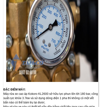
ĐẶC ĐIỂM MÁY:
Máy rửa xe cao áp Kokoro KL2600 sở hữu lực phun lên tới 180 bar, công
suất cực khỏe 3.7kw và sử dụng dòng điện 1 pha thì không có một vết
bẩn nào có thể bám trụ lại được.
Máy xịt rửa xe này có thiết kế nắp đậy bằng chất liệu inox cao cấp giúp