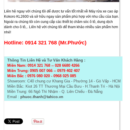
Liên hệ ngay với chúng tôi để được tư vấn tốt nhất về Máy rửa xe cao áp
Kokoro KL2600 và sở hữu ngay sản phẩm phù hợp với nhu cầu của bạn.
Ngoài ra chúng tôi còn cung cấp các thiết bị chăm sóc ô tô, dung dịch
dành cho ô tô,.. Liên hệ với chúng tôi để tham khảo nhiều sản phẩm hơn
nhé!
Hotline: 0914 321 768 (Mr.Phước)
Thông Tin Liên Hệ và Tư Vấn Khách Hàng :
Miền Nam: 0914 321 768
--
028 6680 4266
Miền Trung: 0905 007 066 -- 0979 402 407
Miền Bắc :
0976 080 020 - 0968 025 085
Showroom: C40 chung cư Khang Gia - Phường 14 - Gò Vấp - HCM
Miền Bắc: Kiot 26 TT Thương Mại Cầu Bưu - H.Thanh Trì - Hà Nội
Miền Trung: 66 Ngô Thì Nhậm - Q. Liên Chiểu - Đà Nẵng
Email :
phuoc.thanh@tahico.vn