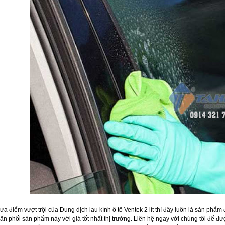
ưa điểm vượt trội của Dung dịch lau kính ô tô Ventek 2 lít thì đây luôn là sản ph
ân phối sản phẩm này với giá tốt nhất thị trường. Liên hệ ngay với chúng tôi để đ