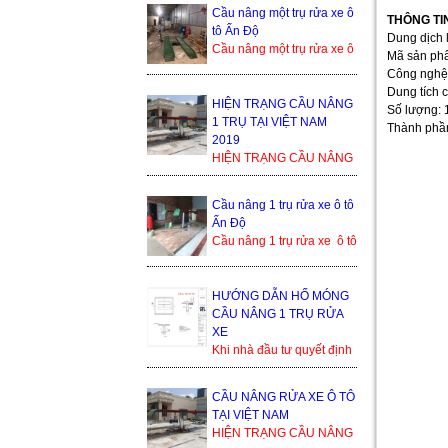
bền cao, tuổi thọ dài. Cầu
Cầu nâng một trụ rửa xe ô
nâng 1 trụ rửa xe ô ...
THÔNG TIN
tô Ấn Độ
Dung dịch l
Cầu nâng một trụ rửa xe ô
Mã sản phẩ
tô Ấn Độ là sản phẩm
Công nghệ 
đang cạnh tranh khốc liệt
Dung tích c
trong thị trường ...
HIỆN TRẠNG CẦU NÂNG
Số lượng: 
1 TRỤ TẠI VIỆT NAM
Thành phần
2019
HIỆN TRẠNG CẦU NÂNG
1 TRỤ TẠI VIỆT NAM
2019 Trong thế giới cầu
Cầu nâng 1 trụ rửa xe ô tô
nâng xe ô tô, cầu nâng xe
Ấn Độ
1 trụ...
Cầu nâng 1 trụ rửa xe ô tô
Ấn Độ Trụ ben nâng của
Ấn Độ Bàn nâng và phụ
kiện sản xuất tạ...
HƯỚNG DẪN HỐ MÓNG
CẦU NÂNG 1 TRỤ RỬA
XE
Khi nhà đầu tư quyết định
lắp đặt cầu nâng 1 trụ, thì
bình thường họ sẽ nhận
CẦU NÂNG RỬA XE Ô TÔ
được yêu cầu từ đơn ...
TẠI VIỆT NAM
HIỆN TRẠNG CẦU NÂNG