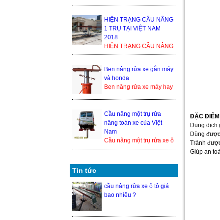
1 TRỤ TẠI VIỆT NAM
2018 Trong thế giới cầu
nâng xe ô tô, cầu nâng xe
HIỆN TRẠNG CẦU NÂNG
1 tr...
1 TRỤ TẠI VIỆT NAM
2018
HIỆN TRẠNG CẦU NÂNG
1 TRỤ TẠI VIỆT NAM
2018 Trong thế giới cầu
Ben nâng rửa xe gắn máy
nâng xe ô tô, cầu nâng xe
và honda
1 trụ ...
Ben nâng rửa xe máy hay
cầu nâng 1 trụ rửa xe
honda là 1 trong những
thiết bị nâng hạ xe máy
Cầu nâng một trụ rửa
ĐẶC ĐIỂM
đượ...
nâng toàn xe của Việt
Dung dịch 
Nam
Dùng được 
Cầu nâng một trụ rửa xe ô
Tránh được
tô nâng toàn xe của Việt
Giúp an toà
Nam hiện đang là một
trong những sả...
Tin tức
cầu nâng rửa xe ô tô giá
bao nhiêu ?