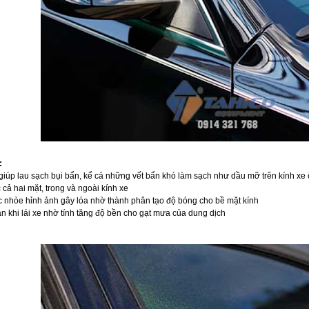
:
giúp lau sạch bụi bẩn, kể cả những vết bẩn khó làm sạch như dầu mỡ trên kính xe 
cả hai mặt, trong và ngoài kính xe
 nhòe hỉnh ảnh gây lóa nhờ thành phân tạo độ bóng cho bề mặt kính
n khi lái xe nhờ tính tăng độ bền cho gạt mưa của dung dịch