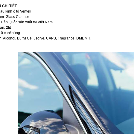
 CHI TIẾT:
au kính ô tô Ventek
m: Glass Claener
Hàn Quốc sản xuất tại Việt Nam
an: 2lít
10 can/thùng
: Alcohol, Bultyl Cellusolve, CAPB, Fragrance, DMDMH.