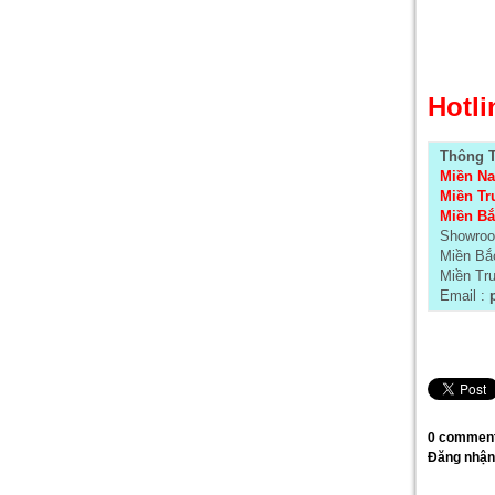
Hotli
Thông T
Miền Na
Miền Tr
Miền Bắ
Showroo
Miền Bắc
Miền Tru
Email :
p
0 comment
Đăng nhận