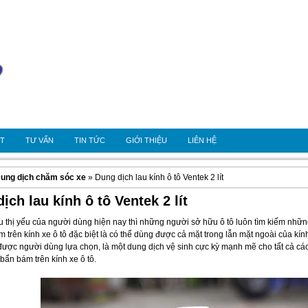
OT
TƯ VẤN
TIN TỨC
GIỚI THIỆU
LIÊN HỆ
ung dịch chăm sóc xe
» Dung dịch lau kính ô tô Ventek 2 lít
ịch lau kính ô tô Ventek 2 lít
 thị yếu của người dùng hiện nay thì những người sở hữu ô tô luôn tìm kiếm những 
trên kính xe ô tô đặc biệt là có thể dùng được cả mặt trong lẫn mặt ngoài của kính x
ược người dùng lựa chọn, là một dung dịch vệ sinh cực kỳ mạnh mẽ cho tất cả các 
 bẩn bám trên kính xe ô tô.