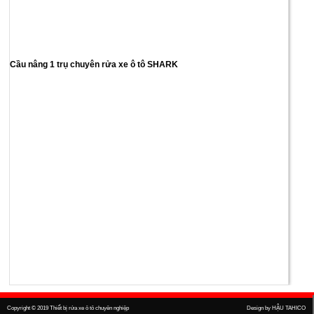
Cầu nâng 1 trụ chuyên rửa xe ô tô SHARK
Copyright © 2019
Thiết bị rửa xe ô tô chuyên nghiệp
Design by
HẬU TAHICO