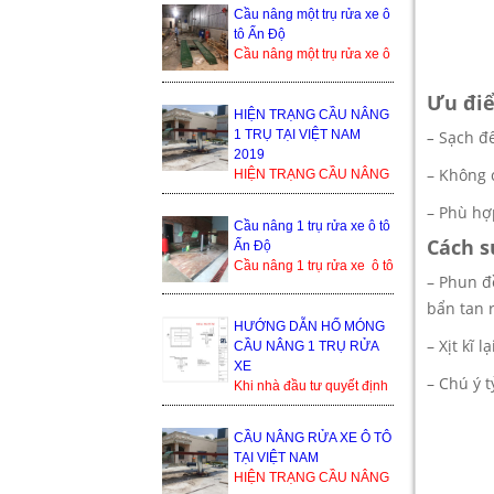
bền cao, tuổi thọ dài. Cầu
Cầu nâng một trụ rửa xe ô
nâng 1 trụ rửa xe ô ...
tô Ấn Độ
Cầu nâng một trụ rửa xe ô
tô Ấn Độ là sản phẩm
đang cạnh tranh khốc liệt
Ưu đi
trong thị trường ...
HIỆN TRẠNG CẦU NÂNG
1 TRỤ TẠI VIỆT NAM
–
Sạch đ
2019
– Không 
HIỆN TRẠNG CẦU NÂNG
1 TRỤ TẠI VIỆT NAM
– Phù hợ
2019 Trong thế giới cầu
Cầu nâng 1 trụ rửa xe ô tô
nâng xe ô tô, cầu nâng xe
Cách s
Ấn Độ
1 trụ...
Cầu nâng 1 trụ rửa xe ô tô
– Phun đ
Ấn Độ Trụ ben nâng của
Ấn Độ Bàn nâng và phụ
bẩn tan 
kiện sản xuất tạ...
HƯỚNG DẪN HỐ MÓNG
– Xịt kĩ 
CẦU NÂNG 1 TRỤ RỬA
XE
– Chú ý 
Khi nhà đầu tư quyết định
lắp đặt cầu nâng 1 trụ, thì
bình thường họ sẽ nhận
CẦU NÂNG RỬA XE Ô TÔ
được yêu cầu từ đơn ...
TẠI VIỆT NAM
HIỆN TRẠNG CẦU NÂNG