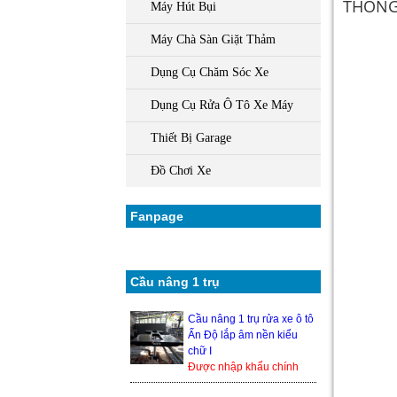
THÔNG 
Máy Hút Bụi
Máy Chà Sàn Giặt Thảm
Dụng Cụ Chăm Sóc Xe
Dụng Cụ Rửa Ô Tô Xe Máy
Thiết Bị Garage
Đồ Chơi Xe
Fanpage
Cầu nâng 1 trụ
Cầu nâng 1 trụ rửa xe ô tô
Ấn Độ lắp âm nền kiểu
chữ I
Được nhập khẩu chính
hãng từ Ấn Độ, nên độ