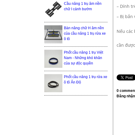
Cầu nâng 1 trụ âm nền
– Dính tr
chữ I cánh bướm
– Bị bắn 
Bàn nâng chữ H âm nền
Nếu các
của cầu nâng 1 trụ rửa xe
ô tô
cần được 
Phốt cầu nâng 1 trụ Việt
Nam - Những khó khăn
của sự độc quyền
Phốt cầu nâng 1 trụ rửa xe
ô tô Ấn Độ
0 comment
Đăng nhận