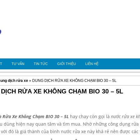
OT
TƯ VẤN
TIN TỨC
GIỚI THIỆU
LIÊN HỆ
ung dịch rửa xe
» DUNG DỊCH RỬA XE KHÔNG CHẠM BIO 30 – 5L
DỊCH RỬA XE KHÔNG CHẠM BIO 30 – 5L
h Rửa Xe Không Chạm BIO 30 – 5L
hay chay còn gọi là
nước rửa xe k
êu dùng hiện nay quan tâm và tìm mua. Nhờ những công dụng rửa 
 với đó là giá thành của bình nước rửa xe này khá rẻ nên được các