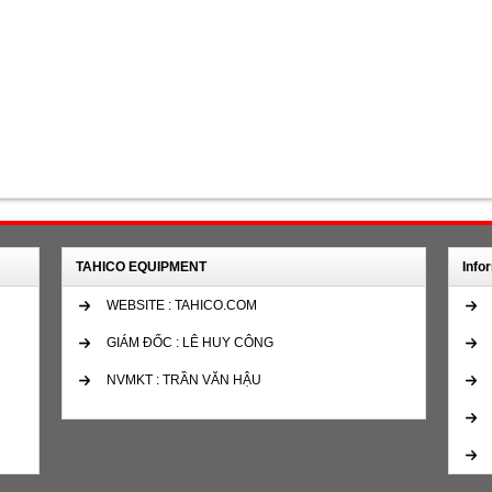
TAHICO EQUIPMENT
Info
WEBSITE : TAHICO.COM
GIÁM ĐỐC : LÊ HUY CÔNG
NVMKT : TRẦN VĂN HẬU