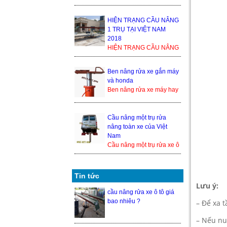
1 TRỤ TẠI VIỆT NAM
2018 Trong thế giới cầu
nâng xe ô tô, cầu nâng xe
HIỆN TRẠNG CẦU NÂNG
1 tr...
1 TRỤ TẠI VIỆT NAM
2018
HIỆN TRẠNG CẦU NÂNG
1 TRỤ TẠI VIỆT NAM
2018 Trong thế giới cầu
Ben nâng rửa xe gắn máy
nâng xe ô tô, cầu nâng xe
và honda
1 trụ ...
Ben nâng rửa xe máy hay
cầu nâng 1 trụ rửa xe
honda là 1 trong những
thiết bị nâng hạ xe máy
Cầu nâng một trụ rửa
đượ...
nâng toàn xe của Việt
Nam
Cầu nâng một trụ rửa xe ô
tô nâng toàn xe của Việt
Nam hiện đang là một
trong những sả...
Tin tức
Lưu ý:
cầu nâng rửa xe ô tô giá
bao nhiêu ?
– Để xa 
– Nếu nuố