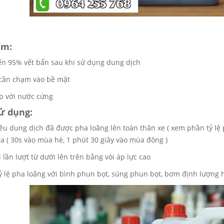
ểm:
ến 95% vết bẩn sau khi sử dụng dung dịch
cần chạm vào bề mặt
p với nước cứng
ử dụng:
ều dung dịch đã được pha loãng lên toàn thân xe ( xem phần tỷ lệ p
ra ( 30s vào mùa hè, 1 phút 30 giây vào mùa đông )
lại lần lượt từ dưới lên trên bằng vòi áp lực cao
tỷ lệ pha loãng với bình phun bọt, súng phun bọt, bơm định lượng h