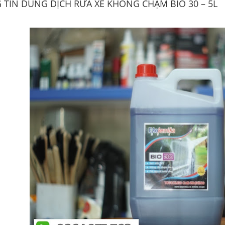
TIN DUNG DỊCH RỬA XE KHÔNG CHẠM BIO 30 – 5L