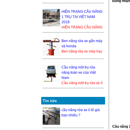
Đăng nhận
1 TRỤ TẠI VIỆT NAM
2018 Trong thế giới cầu
nâng xe ô tô, cầu nâng xe
HIỆN TRẠNG CẦU NÂNG
1 tr...
1 TRỤ TẠI VIỆT NAM
2018
HIỆN TRẠNG CẦU NÂNG
1 TRỤ TẠI VIỆT NAM
2018 Trong thế giới cầu
Ben nâng rửa xe gắn máy
nâng xe ô tô, cầu nâng xe
và honda
1 trụ ...
Ben nâng rửa xe máy hay
cầu nâng 1 trụ rửa xe
honda là 1 trong những
thiết bị nâng hạ xe máy
Cầu nâng một trụ rửa
đượ...
nâng toàn xe của Việt
Nam
Cầu nâng một trụ rửa xe ô
tô nâng toàn xe của Việt
Nam hiện đang là một
trong những sả...
Tin tức
cầu nâng rửa xe ô tô giá
bao nhiêu ?
Cầu nâng 