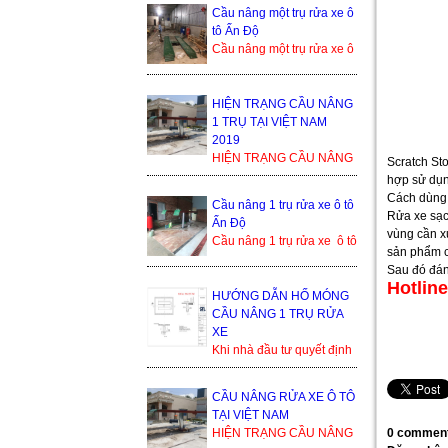
bền cao, tuổi thọ dài. Cầu
Cầu nâng một trụ rửa xe ô
nâng 1 trụ rửa xe ô ...
tô Ấn Độ
Cầu nâng một trụ rửa xe ô
tô Ấn Độ là sản phẩm
đang cạnh tranh khốc liệt
trong thị trường ...
HIỆN TRẠNG CẦU NÂNG
1 TRỤ TẠI VIỆT NAM
2019
HIỆN TRẠNG CẦU NÂNG
Scratch Sto
1 TRỤ TẠI VIỆT NAM
hợp sử dụn
2019 Trong thế giới cầu
Cách dùng
Cầu nâng 1 trụ rửa xe ô tô
nâng xe ô tô, cầu nâng xe
Rửa xe sạc
Ấn Độ
1 trụ...
vùng cần xử
Cầu nâng 1 trụ rửa xe ô tô
sản phẩm c
Ấn Độ Trụ ben nâng của
Sau đó đá
Ấn Độ Bàn nâng và phụ
Hotline
kiện sản xuất tạ...
HƯỚNG DẪN HỐ MÓNG
CẦU NÂNG 1 TRỤ RỬA
XE
Khi nhà đầu tư quyết định
lắp đặt cầu nâng 1 trụ, thì
bình thường họ sẽ nhận
CẦU NÂNG RỬA XE Ô TÔ
được yêu cầu từ đơn ...
TẠI VIỆT NAM
0 comment
HIỆN TRẠNG CẦU NÂNG