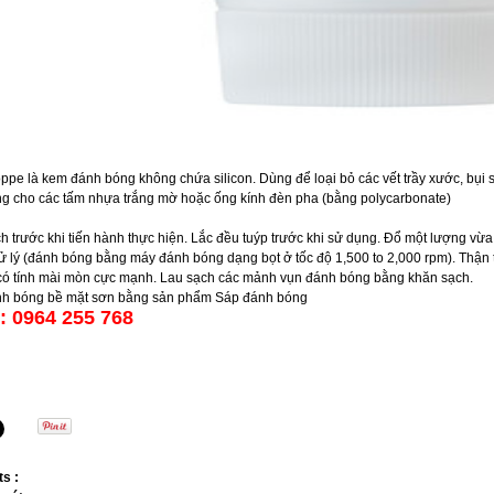
ppe là kem đánh bóng không chứa silicon. Dùng để loại bỏ các vết trầy xước, bụi s
g cho các tấm nhựa trắng mờ hoặc ống kính đèn pha (bằng polycarbonate)
h trước khi tiến hành thực hiện. Lắc đều tuýp trước khi sử dụng. Đổ một lượng vừ
 lý (đánh bóng bằng máy đánh bóng dạng bọt ở tốc độ 1,500 to 2,000 rpm). Thận trọ
ó tính mài mòn cực mạnh. Lau sạch các mảnh vụn đánh bóng bằng khăn sạch.
nh bóng bề mặt sơn bằng sản phẩm Sáp đánh bóng
: 0964 255 768
s :