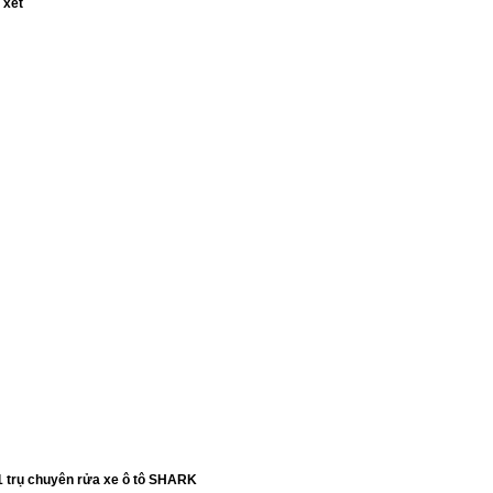
 xét
1 trụ chuyên rửa xe ô tô SHARK