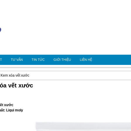
OT
TƯ VẤN
TIN TỨC
GIỚI THIỆU
LIÊN HỆ
 Kem xóa vết xước
óa vết xước
ết xước
ất: Liqui moly