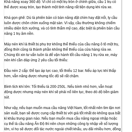
Khả năng xoay 360 độ: Vì chỉ có một trụ tròn ở chính giữa, cầu 1 trụ có
thể được xoay tròn, tạo thành một tính năng rất tiện dụng khi rửa xe.
Khá gọn ghẽ: Dù là phiên bản có bàn nâng đặt chìm hay đặt nổi, ty cầu
luôn được chôn chìm xuống mặt sàn. Vì vậy, cầu thường không chiếm
nhiều diện tích xưởng, và có tính thẩm mỹ cao, đặc biệt là phiên bản cầu
nâng 1 trụ âm nền.
Máy nén khí là thiết bị phụ trợ không thể thiếu của cầu nâng ô tô một trụ,
đồng thời cũng là thành phần không thể thiếu của cửa hàng rửa xe.
Chúng tôi xin tư vấn luôn là để vận hành tốt cầu nâng 1 trụ rửa xe, máy
nén khí cần đáp ứng 2 yêu cầu tối thiểu:
Đầu nén 2 cấp: Để tạo áp lực cao, tối thiểu 12 bar. Nếu áp lực khí thấp
hơn, vẫn nâng được nhưng tốc độ sẽ rất chậm.
Bình tích khí lớn: Tối thiểu là 200-250L. Nếu bình nhỏ hơn, vẫn hoạt
động được nhưng máy nén khí sẽ phải nổ liên tục, theo đó độ bền giảm
sút.
Như vậy, nếu bạn muốn mua cầu nâng Việt Nam, tốt nhất nên tìm tận nơi
sản xuất, bạn sẽ được cung cấp thiết bị với giá tốt nhất do không qua bất
kì khâu trung gian nào. Nếu bạn muốn mua cầu nâng ngoại nhập hoặc
cụ thể là cầu nâng Ấn Độ thì nên chọn những công ty nhập về số lượng
lớn, vì họ sẽ được đối tác nước ngoài chiết khấu, ưu đãi nhiều hơn, đồng