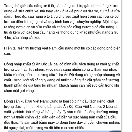
Trong thế giới cầu nâng xe ô tô, cầu nâng xe 1 trụ gần như không được
dùng để sửa chữa xe, mà thay vào đó là để phục vụ rửa xe, cụ thể là rửa
gầm. Theo đó, cầu nâng ô tô 1 trụ chủ yếu xuất hiện trong các rửa xe cỡ
lớn, có diện tích rộng rãi và quy trình làm việc chuyên nghiệp. Một số ga-
ra tổng hợp dịch vụ sửa chữa và chăm sóc cũng thường có cầu nâng 1
trụ đi kèm với các loại cầu nâng xe thông dụng khác như cầu nâng 2 trụ,
4 trụ, cầu nâng cắt kéo.
Hiện tại, trên thị trường Việt Nam, cầu nâng một trụ có các dòng phổ biến
sau:
Dòng nhập khẩu từ Ấn Độ: Là loại có bình dầu tách riêng ra khỏi ty, chất
lượng tốt nhất. Tuy nhiên, vì có ngày càng nhiều công ty tham gia nhập
khẩu và bán, nên thị trường cầu 1 trụ Ấn Độ đang có sự nhập nhoạng về
chất lượng. Một số công ty đang có những động tác cắt giảm chất lượng
thành phần để gia tăng lợi nhuận, khách hàng cần hết sức cẩn trọng khi
chọn mặt gửi vàng.
Dòng sản xuất tại Việt Nam: Cũng là loại có bình dầu tách riêng, chất
lượng đương nhiên không bằng cầu Ấn Độ. Cầu Việt Nam có 2 kiểu sản
xuất ty chính: thủ công và bằng máy. Ty sản xuất thủ công thường mỏng
hơn và thiếu chính xác, dẫn đến độ bền và sức nâng bản chất của cầu
đều thấp. Ty sản xuất bằng máy tự động theo dây chuyền chuyên nghiệp
thì ngược lại, chất lượng và độ bền cao hơn nhiều.