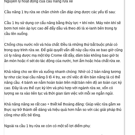
Nguyên lý hoạt động của cầu nâng rửa xe
Cầu nâng 1 trụ rửa xe chân chính cần đáp ứng được các yếu tố sau:
Cầu 1 trụ sử dụng cơ cấu nâng bằng thủy lực + khí nén. Máy nén khí sẽ
bơm hơi nén áp lực cao để đẩy dầu và theo đó là xi-lanh bên trong ty
cầu lên xuống.
Chống chịu nước nôi và hóa chất: Đều là những thứ bắt buộc phải có
trong quy trình rửa xe. Để giải quyết vấn đề này cầu rửa xe bao giờ cũng
có ty nâng được mạ một lớp Crome rất dầy, đảm bảo không bao giờ bị
ăn mòn hoặc rỉ sét do tác động của nước, hơi ẩm hoặc hóa chất rửa xe.
Khả năng cho xe lên và xuống nhanh chóng: Nhờ có 2 bàn nâng tương
tự như các loại cầu nâng ô tô 4 trụ, xe chỉ việc đi lên bàn nâng là có thể
nâng cầu. 4 bánh xe nằm hoàn toàn trên mặt bàn nên độ an toàn cực kỳ
cao. Đây là ưu thế cực kỳ lớn và phù hợp với ngành rửa xe, vốn có
lượng xe ra vào liên tục và thời gian làm việc với mỗi xe ngắn ngủi.
Khả năng nâng xe rất cao + thiết kế thoáng đãng: Giúp việc rửa gầm xe
thực sự trở thành dễ dàng và hiệu quả hơn hẳn so với các giải pháp thủ
công như dốc bê tông.
Ngoài ra cầu 1 trụ rửa xe còn có một số lợi điểm phụ: