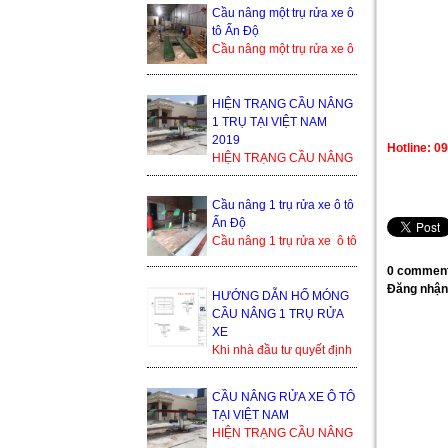
bền cao, tuổi thọ dài. Cầu
Cầu nâng một trụ rửa xe ô
nâng 1 trụ rửa xe ô ...
tô Ấn Độ
Cầu nâng một trụ rửa xe ô
tô Ấn Độ là sản phẩm
đang cạnh tranh khốc liệt
trong thị trường ...
HIỆN TRẠNG CẦU NÂNG
1 TRỤ TẠI VIỆT NAM
2019
Hotline: 0
HIỆN TRẠNG CẦU NÂNG
1 TRỤ TẠI VIỆT NAM
2019 Trong thế giới cầu
Cầu nâng 1 trụ rửa xe ô tô
nâng xe ô tô, cầu nâng xe
Ấn Độ
1 trụ...
Cầu nâng 1 trụ rửa xe ô tô
Ấn Độ Trụ ben nâng của
0 comment
Ấn Độ Bàn nâng và phụ
Đăng nhận
kiện sản xuất tạ...
HƯỚNG DẪN HỐ MÓNG
CẦU NÂNG 1 TRỤ RỬA
XE
Khi nhà đầu tư quyết định
lắp đặt cầu nâng 1 trụ, thì
bình thường họ sẽ nhận
CẦU NÂNG RỬA XE Ô TÔ
được yêu cầu từ đơn ...
TẠI VIỆT NAM
HIỆN TRẠNG CẦU NÂNG