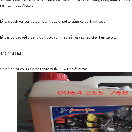
làm sạch siêu tập trung & làm sạch các vết ôxi hoá và làm sáng bóng vành kim loạ
im Titan hoặc Alcoa .
ể làm sạch và loại bỏ cặn bẩn hoặc gỉ sét từ gầm xe và thành xe .
 loại bỏ các vết ố vàng do nước có nhiều sắt và các tạp chất trên xe ô tô
oãng như sau :
 bình nhựa chịu Acid pha theo tỷ lệ 1:1 – 1:4 với nước