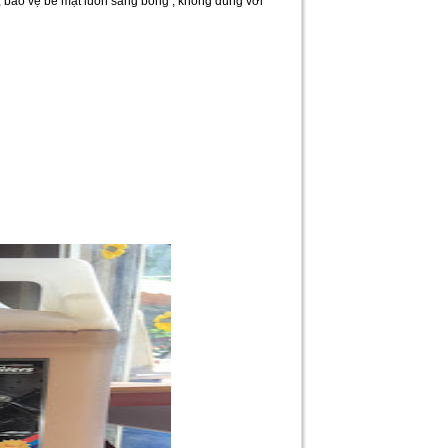
i, bảo vệ bề mặt luôn sáng bóng , không dùng với