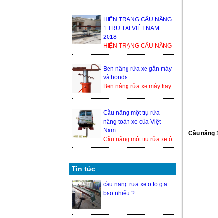
1 TRỤ TẠI VIỆT NAM
2018 Trong thế giới cầu
nâng xe ô tô, cầu nâng xe
HIỆN TRẠNG CẦU NÂNG
1 tr...
1 TRỤ TẠI VIỆT NAM
2018
HIỆN TRẠNG CẦU NÂNG
1 TRỤ TẠI VIỆT NAM
2018 Trong thế giới cầu
Ben nâng rửa xe gắn máy
nâng xe ô tô, cầu nâng xe
và honda
1 trụ ...
Ben nâng rửa xe máy hay
cầu nâng 1 trụ rửa xe
honda là 1 trong những
thiết bị nâng hạ xe máy
Cầu nâng một trụ rửa
đượ...
nâng toàn xe của Việt
Nam
Cầu nâng 
Cầu nâng một trụ rửa xe ô
tô nâng toàn xe của Việt
Nam hiện đang là một
trong những sả...
Tin tức
cầu nâng rửa xe ô tô giá
bao nhiêu ?