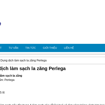
OT
TƯ VẤN
TIN TỨC
GIỚI THIỆU
LIÊN HỆ
 Dung dịch làm sạch la zăng Perlega
ịch làm sạch la zăng Perlega
làm sạch la zăng
ẩm: Perlega
5 lít