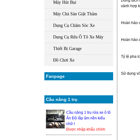
Dung dịch 
Máy Hút Bụi
vành hợp k
Máy Chà Sàn Giặt Thảm
Hoàn hảo đ
Dụng Cụ Chăm Sóc Xe
Dụng Cụ Rửa Ô Tô Xe Máy
Hoàn hảo để
Thiết Bị Garage
Tỷ lệ pha l
Đồ Chơi Xe
Sử dụng với
Fanpage
Cầu nâng 1 trụ
Cầu nâng 1 trụ rửa xe ô tô
Ấn Độ lắp âm nền kiểu
chữ I
Được nhập khẩu chính
hãng từ Ấn Độ, nên độ