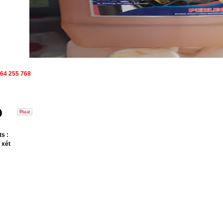
964 255 768
s :
 xét