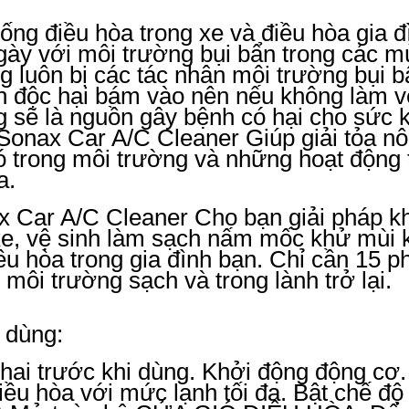
ống điều hòa trong xe và điều hòa gia đ
gày với môi trường bụi bẩn trong các 
 luôn bị các tác nhân môi trường bụi 
n độc hại bám vào nên nếu không làm v
 sẽ là nguồn gây bệnh có hại cho sức k
Sonax Car A/C Cleaner Giúp giải tỏa nôi
ó trong môi trường và những hoạt động
a.
 Car A/C Cleaner Cho bạn giải pháp k
xe, vệ sinh làm sạch nấm mốc khử mùi 
ều hòa trong gia đình bạn. Chỉ cần 15 
 môi trường sạch và trong lành trở lại
 dùng:
hai trước khi dùng. Khởi động động cơ.
điều hòa với mức lạnh tối đa. Bật chế