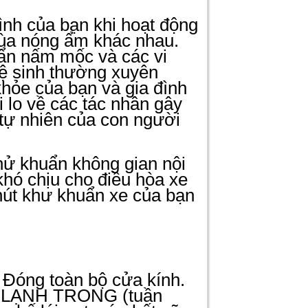
ình của bạn khi hoạt động
mùa nóng ẩm khác nhau.
bẩn nấm mốc và các vi
ệ sinh thường xuyên
hỏe của bạn và gia đình
 lo về các tác nhân gây
 tự nhiên của con người
hử khuẩn không gian nội
khó chịu cho điều hòa xe
phút khư khuẩn xe của bạn
.
 Đóng toàn bộ cửa kính.
 độ LẠNH TRONG (tuần