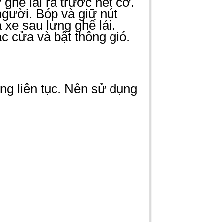
ế lái ra trước hết cỡ.
gười. Bóp và giữ nút
 xe sau lưng ghế lái.
c cửa và bật thông gió.
ng liên tục. Nên sử dụng