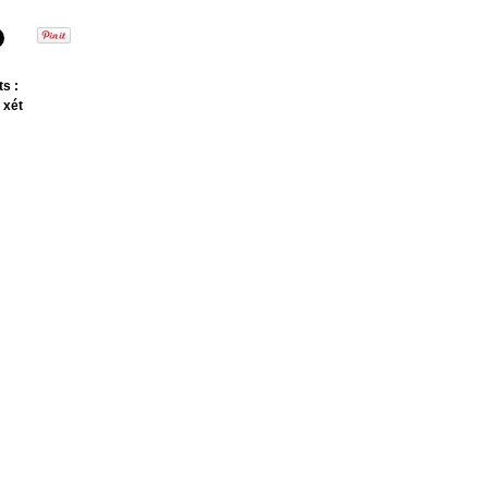
s :
 xét