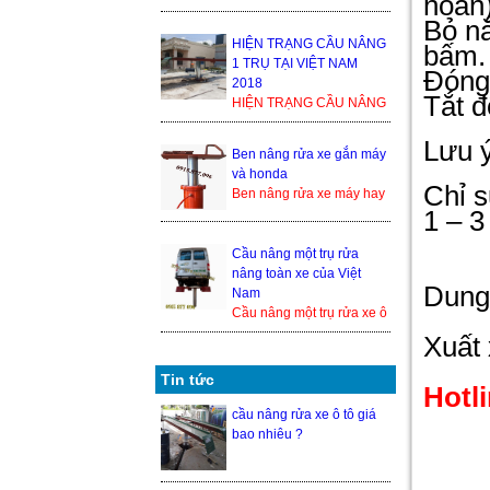
hoàn
1 TRỤ TẠI VIỆT NAM
Bỏ nắ
2018 Trong thế giới cầu
nâng xe ô tô, cầu nâng xe
HIỆN TRẠNG CẦU NÂNG
bấm. 
1 tr...
1 TRỤ TẠI VIỆT NAM
Đóng 
2018
Tắt đ
HIỆN TRẠNG CẦU NÂNG
1 TRỤ TẠI VIỆT NAM
2018 Trong thế giới cầu
Lưu ý
Ben nâng rửa xe gắn máy
nâng xe ô tô, cầu nâng xe
và honda
1 trụ ...
Chỉ s
Ben nâng rửa xe máy hay
1 – 3
cầu nâng 1 trụ rửa xe
honda là 1 trong những
thiết bị nâng hạ xe máy
Cầu nâng một trụ rửa
đượ...
nâng toàn xe của Việt
Dung 
Nam
Cầu nâng một trụ rửa xe ô
tô nâng toàn xe của Việt
Xuất
Nam hiện đang là một
trong những sả...
Tin tức
Hotl
cầu nâng rửa xe ô tô giá
bao nhiêu ?