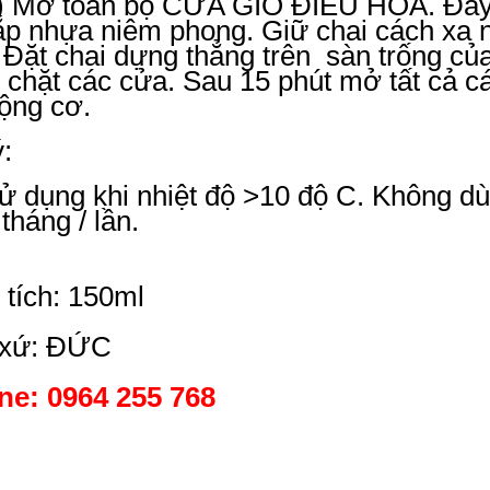
) Mở toàn bộ CỬA GIÓ ĐIỀU HÒA. Đẩy gh
p nhựa niêm phong. Giữ chai cách xa n
Đặt chai dựng thẳng trên sàn trống của
chặt các cửa. Sau 15 phút mở tất cả cá
ộng cơ.
:
ử dụng khi nhiệt độ >10 độ C. Không dù
 tháng / lần.
tích: 150ml
 xứ: ĐỨC
ine: 0964 255 768