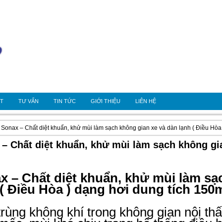
OT
TƯ VẤN
TIN TỨC
GIỚI THIỆU
LIÊN HỆ
 Sonax – Chất diệt khuẩn, khử mùi làm sạch không gian xe và dàn lạnh ( Điều Hòa
– Chất diệt khuẩn, khử mùi làm sạch không gia
x – Chất diệt khuẩn, khử mùi làm sạ
 ( Điều Hòa ) dạng hơi dung tích 150
rùng không khí trong không gian nội thất