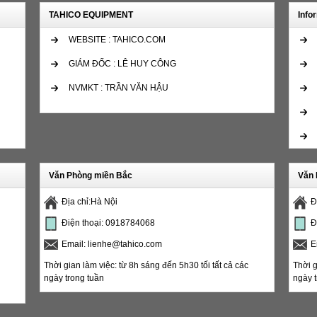
TAHICO EQUIPMENT
Info
WEBSITE : TAHICO.COM
GIÁM ĐỐC : LÊ HUY CÔNG
NVMKT : TRẦN VĂN HẬU
Văn Phòng miền Bắc
Văn 
Địa chỉ:Hà Nội
Đ
Điện thoại: 0918784068
Đ
Email: lienhe@tahico.com
E
Thời gian làm việc: từ 8h sáng đến 5h30 tối tất cả các
Thời g
ngày trong tuần
ngày t