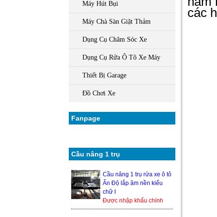
nấm m
Máy Hút Bụi
các h
Máy Chà Sàn Giặt Thảm
Dụng Cụ Chăm Sóc Xe
Dụng Cụ Rửa Ô Tô Xe Máy
Thiết Bị Garage
Đồ Chơi Xe
Fanpage
Cầu nâng 1 trụ
Cầu nâng 1 trụ rửa xe ô tô
Ấn Độ lắp âm nền kiểu
chữ I
Được nhập khẩu chính
hãng từ Ấn Độ, nên độ