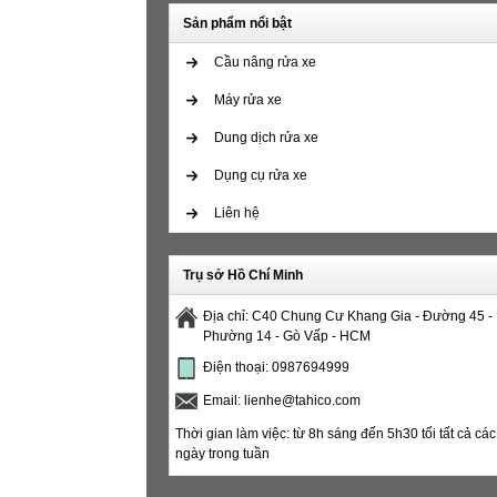
Sản phẩm nổi bật
Cầu nâng rửa xe
Máy rửa xe
Dung dịch rửa xe
Dụng cụ rửa xe
Liên hệ
Trụ sở Hồ Chí Minh
Địa chỉ: C40 Chung Cư Khang Gia - Đường 45 -
Phường 14 - Gò Vấp - HCM
Điện thoại: 0987694999
Email: lienhe@tahico.com
Thời gian làm việc: từ 8h sáng đến 5h30 tối tất cả các
ngày trong tuần