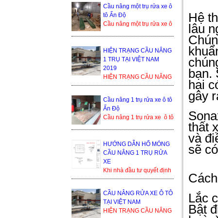
bền cao, tuổi thọ dài. Cầu
Cầu nâng một trụ rửa xe ô
nâng 1 trụ rửa xe ô ...
Hệ th
tô Ấn Độ
Cầu nâng một trụ rửa xe ô
lâu n
tô Ấn Độ là sản phẩm
Chúng
đang cạnh tranh khốc liệt
khuẩ
trong thị trường ...
HIỆN TRẠNG CẦU NÂNG
chúng
1 TRỤ TẠI VIỆT NAM
2019
bạn. 
HIỆN TRẠNG CẦU NÂNG
hại c
1 TRỤ TẠI VIỆT NAM
gây r
2019 Trong thế giới cầu
Cầu nâng 1 trụ rửa xe ô tô
nâng xe ô tô, cầu nâng xe
Ấn Độ
1 trụ...
Sonax
Cầu nâng 1 trụ rửa xe ô tô
thất 
Ấn Độ Trụ ben nâng của
và đi
Ấn Độ Bàn nâng và phụ
kiện sản xuất tạ...
HƯỚNG DẪN HỐ MÓNG
sẽ có
CẦU NÂNG 1 TRỤ RỬA
XE
Khi nhà đầu tư quyết định
Cách
lắp đặt cầu nâng 1 trụ, thì
bình thường họ sẽ nhận
CẦU NÂNG RỬA XE Ô TÔ
Lắc c
được yêu cầu từ đơn ...
TẠI VIỆT NAM
Bật 
HIỆN TRẠNG CẦU NÂNG