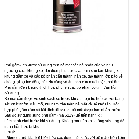
Phủ gầm đen được sử dụng trên bề mặt các bộ phận của xe như
ngưỡng cửa, khung xe, đối diện phía trước và phía sau tấm khung xe,
khung gầm xe và các bộ phận cấu thành thân xe, tạo thành lớp bảo vệ
chống lại sự tác động của đá văng và ăn mòn của muối mặn, hơi ẩm.
Phủ gầm đen không thích hợp phủ lên các bộ phận có tính đàn hồi.
Sử dụng:
Bề mặt cần được vệ sinh sạch sẽ trước khi xịt. Loại bỏ hết các vết bẩn, rỉ
sét, chất nhờn, dầu mỡ, bụi bặm trên toàn bề mặt và để khô ráo. Hỗn
hợp phủ gầm xám sẽ kết dính tối ưu khi bề mặt được làm nhẵn trước.
Sau đó sử dụng súng phủ gầm (mã 6219) để tiến hành xịt.
Lắc mạnh chai trước khi sử dụng. Không mở nắp khi không sử dụng để
tránh hỗn hợp bị khô.
Lưu ý:
- Stoneguard, black 6110 chứa các dung môi khắc với bề mặt chứa kẽm