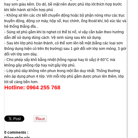
hay sơn giàu kẽm. Do đó, bề mặt nên được phủ lớp lót thích hợp trước
khi tiến hành xịt hỗn hợp phủ .
- Không xịt lên các chi tiết chuyển động hoặc bộ phận nóng như các trục
truyền động, động cơ máy, hộp số, trục chính, ống thoát khí, bộ xúc tác và
hệ thống thắng đĩa...
- Súng xịt phủ gầm khi bị nghẹt có thể bị nổ, vì vậy cần tuân theo hướng
dẫn để sử dụng đúng cách. Vệ sinh súng sau khi sử dụng.
- Sau khi lớp phủ hoàn thành, có thể sơn lên bề mặt (bằng các loại sơn
thông dụng hiện có trên thị trường) sau 1 giờ đối với lớp sơn mỏng, 3 giờ
đối với lớp sơn dày,
- Cho phép sấy khô bằng nhiệt (hồng ngoại hay lò sấy) ở 60°C mà
không gây phồng rộp hay nứt gãy lớp phủ.
- Lớp phủ dày không nên phun trong một lần duy nhất. Thông thường
nên áp dụng phun 4 lớp. Với mỗi lớp phủ gầm được phun lên thêm, lớp
lót sẽ càng bền hơn.
Hotline: 0964 255 768
0 comments :