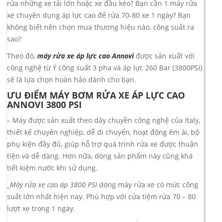
rửa những xe tải lớn hoặc xe đầu kéo? Bạn cần 1 máy rửa
xe chuyên dụng áp lực cao để rửa 70-80 xe 1 ngày? Bạn
không biết nên chọn mua thương hiệu nào, công suất ra
sao?
Theo đó
,
máy rửa xe áp lực cao
Annovi
được sản xuất với
công nghệ từ Ý công suất 3 pha và áp lực 260 Bar (3800PSI)
sẽ là lựa chọn hoàn hảo dành cho bạn.
ƯU ĐIỂM MÁY BƠM RỬA XE ÁP LỰC CAO
ANNOVI 3800 PSI
– Máy được sản xuất theo dây chuyền công nghệ của Italy,
thiết kế chuyên nghiệp, dễ di chuyển, hoạt động êm ái, bộ
phụ kiện đầy đủ, giúp hỗ trợ quá trình rửa xe được thuận
tiện và dễ dàng. Hơn nữa, dòng sản phẩm này cũng khá
tiết kiệm nước khi sử dụng.
_
Máy rửa xe cao áp 3800 PSI
dòng máy rửa xe có mức công
suất lớn nhất hiện nay. Phù hợp với cửa tiệm rửa 70 – 80
lượt xe trong 1 ngày.