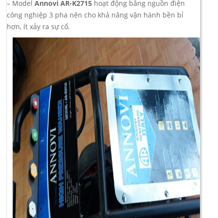
– Model
Annovi AR-K2715
hoạt động bằng nguồn điện
công nghiệp 3 pha nên cho khả năng vận hành bền bỉ
hơn, ít xảy ra sự cố.