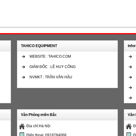
TAHICO EQUIPMENT
Info
WEBSITE : TAHICO.COM
GIÁM ĐỐC : LÊ HUY CÔNG
NVMKT : TRẦN VĂN HẬU
Văn Phòng miền Bắc
Văn 
Địa chỉ:Hà Nội
Đ
Điện thoại: 0918784068
Đ