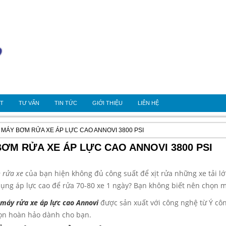
OT
TƯ VẤN
TIN TỨC
GIỚI THIỆU
LIÊN HỆ
» MÁY BƠM RỬA XE ÁP LỰC CAO ANNOVI 3800 PSI
ƠM RỬA XE ÁP LỰC CAO ANNOVI 3800 PSI
 rửa xe
của bạn hiện không đủ công suất để xịt rửa những xe tải l
ụng áp lực cao để rửa 70-80 xe 1 ngày? Bạn không biết nên chọn m
máy rửa xe áp lực cao
Annovi
được sản xuất với công nghệ từ Ý công
họn hoàn hảo dành cho bạn.