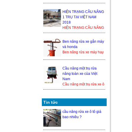
1 TRỤ TẠI VIỆT NAM
2018 Trong thế giới cầu
nâng xe ô tô, cầu nâng xe
HIỆN TRẠNG CẦU NÂNG
1 tr...
1 TRỤ TẠI VIỆT NAM
2018
HIỆN TRẠNG CẦU NÂNG
1 TRỤ TẠI VIỆT NAM
2018 Trong thế giới cầu
Ben nâng rửa xe gắn máy
nâng xe ô tô, cầu nâng xe
và honda
1 trụ ...
Ben nâng rửa xe máy hay
cầu nâng 1 trụ rửa xe
honda là 1 trong những
thiết bị nâng hạ xe máy
Cầu nâng một trụ rửa
đượ...
nâng toàn xe của Việt
Nam
Cầu nâng một trụ rửa xe ô
tô nâng toàn xe của Việt
Nam hiện đang là một
trong những sả...
Tin tức
cầu nâng rửa xe ô tô giá
bao nhiêu ?