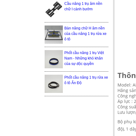
Cầu nâng 1 trụ âm nền
chữ I cánh bướm
Bàn nâng chữ H âm nền
của cầu nâng 1 trụ rửa xe
ô tô
Phốt cầu nâng 1 trụ Việt
Nam - Những khó khăn
của sự độc quyền
Thôn
Phốt cầu nâng 1 trụ rửa xe
ô tô Ấn Độ
Model: A
Hãng sản 
Công ngh
Áp lực : 
Công suấ
Lưu lượng
Bộ phụ k
độ), 1 d