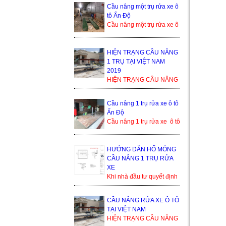
bền cao, tuổi thọ dài. Cầu
Cầu nâng một trụ rửa xe ô
nâng 1 trụ rửa xe ô ...
tô Ấn Độ
Cầu nâng một trụ rửa xe ô
tô Ấn Độ là sản phẩm
đang cạnh tranh khốc liệt
trong thị trường ...
HIỆN TRẠNG CẦU NÂNG
1 TRỤ TẠI VIỆT NAM
2019
HIỆN TRẠNG CẦU NÂNG
1 TRỤ TẠI VIỆT NAM
2019 Trong thế giới cầu
Cầu nâng 1 trụ rửa xe ô tô
nâng xe ô tô, cầu nâng xe
Ấn Độ
1 trụ...
Cầu nâng 1 trụ rửa xe ô tô
Ấn Độ Trụ ben nâng của
Ấn Độ Bàn nâng và phụ
kiện sản xuất tạ...
HƯỚNG DẪN HỐ MÓNG
CẦU NÂNG 1 TRỤ RỬA
XE
Khi nhà đầu tư quyết định
lắp đặt cầu nâng 1 trụ, thì
bình thường họ sẽ nhận
CẦU NÂNG RỬA XE Ô TÔ
được yêu cầu từ đơn ...
TẠI VIỆT NAM
HIỆN TRẠNG CẦU NÂNG