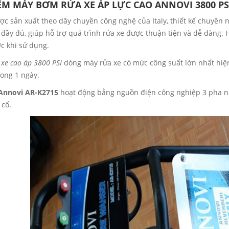
ỂM MÁY BƠM RỬA XE ÁP LỰC CAO ANNOVI 3800 PS
ợc sản xuất theo dây chuyền công nghệ của Italy, thiết kế chuyên n
 đầy đủ, giúp hỗ trợ quá trình rửa xe được thuận tiện và dễ dàng.
c khi sử dụng.
xe cao áp 3800 PSI
dòng máy rửa xe có mức công suất lớn nhất hiện
rong 1 ngày.
Annovi AR-K2715
hoạt động bằng nguồn điện công nghiệp 3 pha nê
 cố.