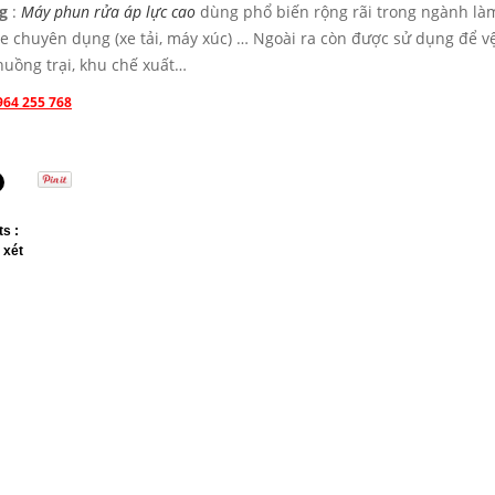
g
:
Máy phun rửa áp lực cao
dùng phổ biến rộng rãi trong ngành làm 
xe chuyên dụng (xe tải, máy xúc) … Ngoài ra còn được sử dụng để 
huồng trại, khu chế xuất…
964 255 768
s :
 xét