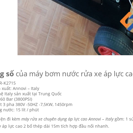
g số
của máy bơm nước rửa xe áp lực cao
R-K2715
xuất: Annovi – Italy
ệ Italy sản xuất tại Trung Quốc
260 Bar (3800PSI)
t 3 pha 380V -50HZ -7,5KW, 1450rpm
 nước: 15 lít / phút
iện đi kèm
máy rửa xe chuyên dụng áp lực cao Annovi – Italy
gồm: 1 sún
ây áp lực cao 2 bố thép dài 15m tích hợp đầu nối nhanh.