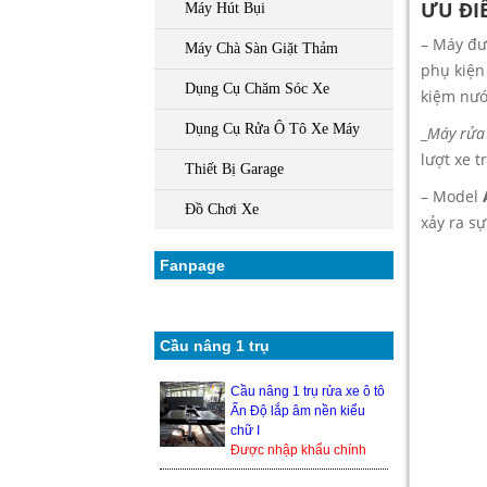
ƯU ĐI
Máy Hút Bụi
– Máy đư
Máy Chà Sàn Giặt Thảm
phụ kiện
Dụng Cụ Chăm Sóc Xe
kiệm nướ
Dụng Cụ Rửa Ô Tô Xe Máy
_
Máy rửa 
lượt xe t
Thiết Bị Garage
– Model
Đồ Chơi Xe
xảy ra sự
Fanpage
Cầu nâng 1 trụ
Cầu nâng 1 trụ rửa xe ô tô
Ấn Độ lắp âm nền kiểu
chữ I
Được nhập khẩu chính
hãng từ Ấn Độ, nên độ