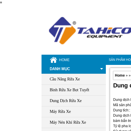
≡
HOME
SẢN PHẨM H
DANH MỤC
Home
» »
Cầu Nâng Rửa Xe
Dung d
Bình Rửa Xe Bọt Tuyết
Dung dịch 
Dung Dịch Rửa Xe
Mã sản phẩ
Dung tích:: 
Máy Rửa Xe
Dung dịch 
bám bẩn trở
Máy Nén Khí Rửa Xe
Tỷ lệ pha l