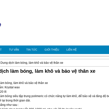
OT
TƯ VẤN
TIN TỨC
GIỚI THIỆU
LIÊN HỆ
 Dung dịch làm bóng, làm khô và bảo vệ thân xe
ịch làm bóng, làm khô và bảo vệ thân xe
làm bóng, làm khô và bảo vệ thân xe
m: Krystal wax
20 lít
làm bóng siêu tập trung polimeric có chức năng tự làm khô, để bảo vệ và tăng độ b
 lại trong thời gian dài.
oãng như sau :