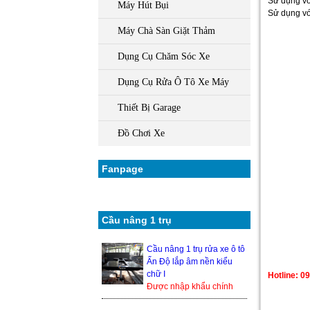
Sử dụng vớ
Máy Hút Bụi
Sử dụng vớ
Máy Chà Sàn Giặt Thảm
Dụng Cụ Chăm Sóc Xe
Dụng Cụ Rửa Ô Tô Xe Máy
Thiết Bị Garage
Đồ Chơi Xe
Fanpage
Cầu nâng 1 trụ
Cầu nâng 1 trụ rửa xe ô tô
Ấn Độ lắp âm nền kiểu
chữ I
Hotline: 0
Được nhập khẩu chính
hãng từ Ấn Độ, nên độ