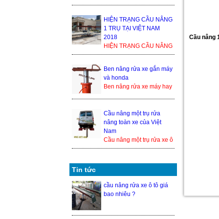
1 TRỤ TẠI VIỆT NAM
2018 Trong thế giới cầu
nâng xe ô tô, cầu nâng xe
HIỆN TRẠNG CẦU NÂNG
1 tr...
1 TRỤ TẠI VIỆT NAM
Cầu nâng 
2018
HIỆN TRẠNG CẦU NÂNG
1 TRỤ TẠI VIỆT NAM
2018 Trong thế giới cầu
Ben nâng rửa xe gắn máy
nâng xe ô tô, cầu nâng xe
và honda
1 trụ ...
Ben nâng rửa xe máy hay
cầu nâng 1 trụ rửa xe
honda là 1 trong những
thiết bị nâng hạ xe máy
Cầu nâng một trụ rửa
đượ...
nâng toàn xe của Việt
Nam
Cầu nâng một trụ rửa xe ô
tô nâng toàn xe của Việt
Nam hiện đang là một
trong những sả...
Tin tức
cầu nâng rửa xe ô tô giá
bao nhiêu ?