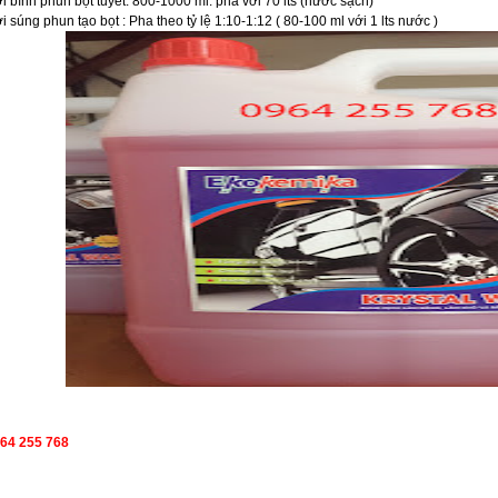
i bình phun bọt tuyết: 800-1000 ml. pha với 70 lts (nước sạch)
i súng phun tạo bọt : Pha theo tỷ lệ 1:10-1:12 ( 80-100 ml với 1 lts nước )
964 255 768