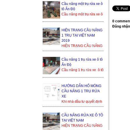
bền cao, tuổi thọ dài. Cầu
Cầu nâng một trụ rửa xe ô
nâng 1 trụ rửa xe ô ...
tô Ấn Độ
Cầu nâng một trụ rửa xe ô
tô Ấn Độ là sản phẩm
0 comment
đang cạnh tranh khốc liệt
Đăng nhận
trong thị trường ...
HIỆN TRẠNG CẦU NÂNG
1 TRỤ TẠI VIỆT NAM
2019
HIỆN TRẠNG CẦU NÂNG
1 TRỤ TẠI VIỆT NAM
2019 Trong thế giới cầu
Cầu nâng 1 trụ rửa xe ô tô
nâng xe ô tô, cầu nâng xe
Ấn Độ
1 trụ...
Cầu nâng 1 trụ rửa xe ô tô
Ấn Độ Trụ ben nâng của
Ấn Độ Bàn nâng và phụ
kiện sản xuất tạ...
HƯỚNG DẪN HỐ MÓNG
CẦU NÂNG 1 TRỤ RỬA
XE
Khi nhà đầu tư quyết định
lắp đặt cầu nâng 1 trụ, thì
bình thường họ sẽ nhận
CẦU NÂNG RỬA XE Ô TÔ
được yêu cầu từ đơn ...
TẠI VIỆT NAM
HIỆN TRẠNG CẦU NÂNG