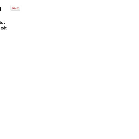
s :
 xét