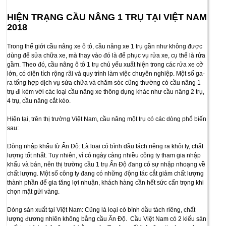
HIỆN TRẠNG CẦU NÂNG 1 TRỤ TẠI VIỆT NAM
2018
Trong thế giới cầu nâng xe ô tô, cầu nâng xe 1 trụ gần như không được
dùng để sửa chữa xe, mà thay vào đó là để phục vụ rửa xe, cụ thể là rửa
gầm. Theo đó, cầu nâng ô tô 1 trụ chủ yếu xuất hiện trong các rửa xe cỡ
lớn, có diện tích rộng rãi và quy trình làm việc chuyên nghiệp. Một số ga-
ra tổng hợp dịch vụ sửa chữa và chăm sóc cũng thường có cầu nâng 1
trụ đi kèm với các loại cầu nâng xe thông dụng khác như cầu nâng 2 trụ,
4 trụ, cầu nâng cắt kéo.
Hiện tại, trên thị trường Việt Nam, cầu nâng một trụ có các dòng phổ biến
sau:
Dòng nhập khẩu từ Ấn Độ: Là loại có bình dầu tách riêng ra khỏi ty, chất
lượng tốt nhất. Tuy nhiên, vì có ngày càng nhiều công ty tham gia nhập
khẩu và bán, nên thị trường cầu 1 trụ Ấn Độ đang có sự nhập nhoạng về
chất lượng. Một số công ty đang có những động tác cắt giảm chất lượng
thành phần để gia tăng lợi nhuận, khách hàng cần hết sức cẩn trọng khi
chọn mặt gửi vàng.
Dòng sản xuất tại Việt Nam: Cũng là loại có bình dầu tách riêng, chất
lượng đương nhiên không bằng cầu Ấn Độ. Cầu Việt Nam có 2 kiểu sản