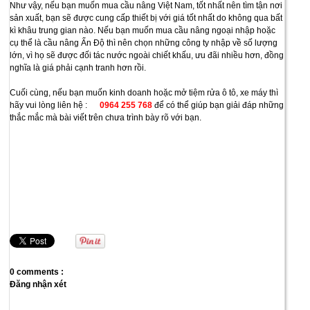
Như vậy, nếu bạn muốn mua cầu nâng Việt Nam, tốt nhất nên tìm tận nơi
sản xuất, bạn sẽ được cung cấp thiết bị với giá tốt nhất do không qua bất
kì khâu trung gian nào. Nếu bạn muốn mua cầu nâng ngoại nhập hoặc
cụ thể là cầu nâng Ấn Độ thì nên chọn những công ty nhập về số lượng
lớn, vì họ sẽ được đối tác nước ngoài chiết khấu, ưu đãi nhiều hơn, đồng
nghĩa là giá phải cạnh tranh hơn rồi.
Cuối cùng, nếu bạn muốn kinh doanh hoặc mở tiệm rửa ô tô, xe máy thì
hãy vui lòng liên hệ :
0964 255 768
để có thể giúp bạn giải đáp những
thắc mắc mà bài viết trên chưa trình bày rõ với bạn.
0 comments :
Đăng nhận xét