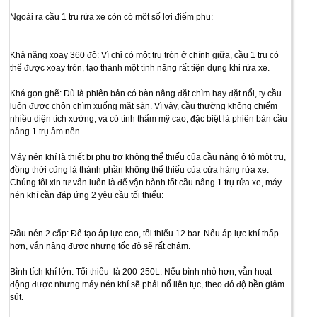
Ngoài ra cầu 1 trụ rửa xe còn có một số lợi điểm phụ:
Khả năng xoay 360 độ: Vì chỉ có một trụ tròn ở chính giữa, cầu 1 trụ có
thể được xoay tròn, tạo thành một tính năng rất tiện dụng khi rửa xe.
Khá gọn ghẽ: Dù là phiên bản có bàn nâng đặt chìm hay đặt nổi, ty cầu
luôn được chôn chìm xuống mặt sàn. Vì vậy, cầu thường không chiếm
nhiều diện tích xưởng, và có tính thẩm mỹ cao, đặc biệt là phiên bản cầu
nâng 1 trụ âm nền.
Máy nén khí là thiết bị phụ trợ không thể thiếu của cầu nâng ô tô một trụ,
đồng thời cũng là thành phần không thể thiếu của cửa hàng rửa xe.
Chúng tôi xin tư vấn luôn là để vận hành tốt cầu nâng 1 trụ rửa xe, máy
nén khí cần đáp ứng 2 yêu cầu tối thiểu:
Đầu nén 2 cấp: Để tạo áp lực cao, tối thiểu 12 bar. Nếu áp lực khí thấp
hơn, vẫn nâng được nhưng tốc độ sẽ rất chậm.
Bình tích khí lớn: Tối thiểu là 200-250L. Nếu bình nhỏ hơn, vẫn hoạt
động được nhưng máy nén khí sẽ phải nổ liên tục, theo đó độ bền giảm
sút.