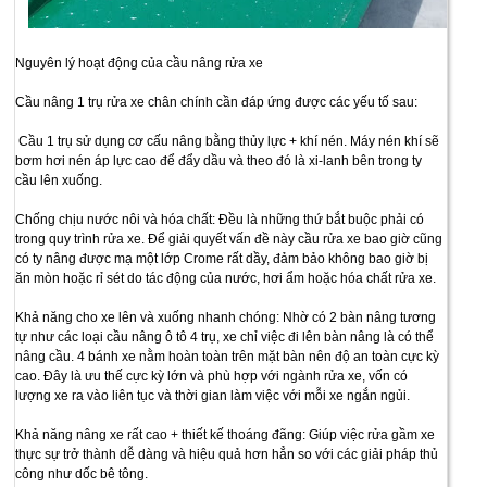
Nguyên lý hoạt động của cầu nâng rửa xe
Cầu nâng 1 trụ rửa xe chân chính cần đáp ứng được các yếu tố sau:
Cầu 1 trụ sử dụng cơ cấu nâng bằng thủy lực + khí nén. Máy nén khí sẽ
bơm hơi nén áp lực cao để đẩy dầu và theo đó là xi-lanh bên trong ty
cầu lên xuống.
Chống chịu nước nôi và hóa chất: Đều là những thứ bắt buộc phải có
trong quy trình rửa xe. Để giải quyết vấn đề này cầu rửa xe bao giờ cũng
có ty nâng được mạ một lớp Crome rất dầy, đảm bảo không bao giờ bị
ăn mòn hoặc rỉ sét do tác động của nước, hơi ẩm hoặc hóa chất rửa xe.
Khả năng cho xe lên và xuống nhanh chóng: Nhờ có 2 bàn nâng tương
tự như các loại cầu nâng ô tô 4 trụ, xe chỉ việc đi lên bàn nâng là có thể
nâng cầu. 4 bánh xe nằm hoàn toàn trên mặt bàn nên độ an toàn cực kỳ
cao. Đây là ưu thế cực kỳ lớn và phù hợp với ngành rửa xe, vốn có
lượng xe ra vào liên tục và thời gian làm việc với mỗi xe ngắn ngủi.
Khả năng nâng xe rất cao + thiết kế thoáng đãng: Giúp việc rửa gầm xe
thực sự trở thành dễ dàng và hiệu quả hơn hẳn so với các giải pháp thủ
công như dốc bê tông.