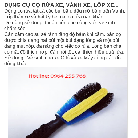
DỤNG CỤ CỌ RỬA XE, VÀNH XE, LỐP XE...
Dùng cọ rửa tất cả các bụi bẩn, dầu mỡ bám trên Vành,
Lốp thân xe và bất kỳ bề mặt cọ rửa nào khác
Dễ dàng sử dụng, thuận tiện cho công việc vệ sinh
chăm sóc.
Cán cầm cao su sẻ rãnh tăng độ bám khi cầm. bàn cọ
được chia dạng hai búi một búi dạng lông và một búi
dạng mút xốp. đa năng cho việc cọ rửa. Lông bàn chải
có mật độ thích hợp, đàn hồi tốt, cải thiện hiệu quả rửa.
Sử dụng:
Vệ sinh cho xe Ô tô và xe Máy cùng các đồ
dùng khác.