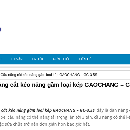
OT
TƯ VẤN
TIN TỨC
GIỚI THIỆU
LIÊN HỆ
» Cầu nâng cắt kéo nâng gầm loại kép GAOCHANG – GC-3.5S
âng cắt kéo nâng gầm loại kép GAOCHANG – G
 cắt kéo nâng gầm loại kép GAOCHANG – GC-3.5S
, đây là dàn nâng 
xe, câu nâng có thể nâng tải trọng lên tới 3 tấn, cầu nâng có thể 
iệc sửa chữa trở nên đơn giản hơn bao giờ hết.