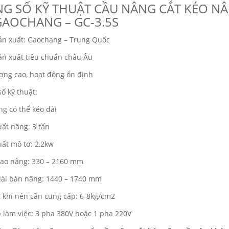
G SỐ KỸ THUẬT CẦU NÂNG CẮT KÉO N
GAOCHANG – GC-3.5S
ản xuất: Gaochang – Trung Quốc
ản xuất tiêu chuẩn châu Âu
ợng cao, hoạt động ổn định
ố kỹ thuật:
g có thể kéo dài
ất nâng: 3 tấn
ất mô tơ: 2,2kw
cao nâng: 330 – 2160 mm
dài bàn nâng: 1440 – 1740 mm
 khí nén cần cung cấp: 6-8kg/cm2
 làm việc: 3 pha 380V hoặc 1 pha 220V