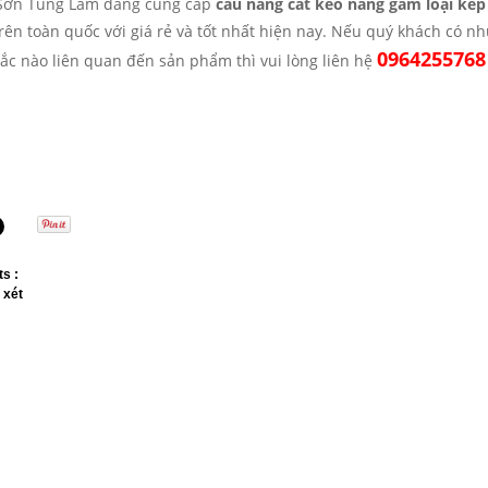
 Sơn Tùng Lâm đang cung cấp
cầu nâng cắt kéo nâng gầm loại ké
trên toàn quốc với giá rẻ và tốt nhất hiện nay. Nếu quý khách có 
0964255768
mắc nào liên quan đến sản phẩm thì vui lòng liên hệ
s :
 xét