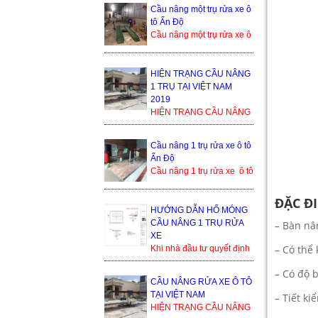
bền cao, tuổi thọ dài. Cầu
Cầu nâng một trụ rửa xe ô
nâng 1 trụ rửa xe ô ...
tô Ấn Độ
Cầu nâng một trụ rửa xe ô
tô Ấn Độ là sản phẩm
đang cạnh tranh khốc liệt
trong thị trường ...
HIỆN TRẠNG CẦU NÂNG
1 TRỤ TẠI VIỆT NAM
2019
HIỆN TRẠNG CẦU NÂNG
1 TRỤ TẠI VIỆT NAM
2019 Trong thế giới cầu
Cầu nâng 1 trụ rửa xe ô tô
nâng xe ô tô, cầu nâng xe
Ấn Độ
1 trụ...
Cầu nâng 1 trụ rửa xe ô tô
Ấn Độ Trụ ben nâng của
Ấn Độ Bàn nâng và phụ
ĐẶC Đ
kiện sản xuất tạ...
HƯỚNG DẪN HỐ MÓNG
CẦU NÂNG 1 TRỤ RỬA
–
Bàn nân
XE
–
Có thể 
Khi nhà đầu tư quyết định
lắp đặt cầu nâng 1 trụ, thì
–
Có độ b
bình thường họ sẽ nhận
CẦU NÂNG RỬA XE Ô TÔ
được yêu cầu từ đơn ...
TẠI VIỆT NAM
–
Tiết ki
HIỆN TRẠNG CẦU NÂNG