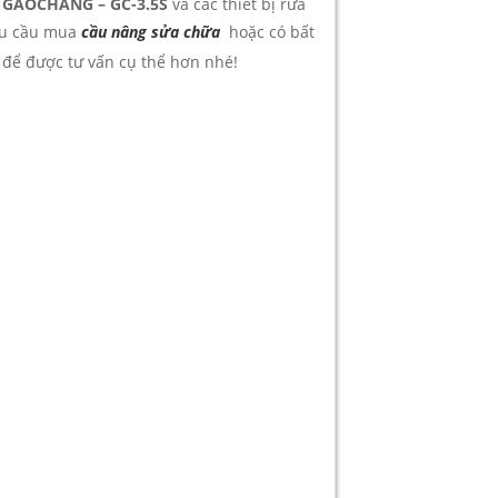
p GAOCHANG – GC-3.5S
và các thiết bị rửa
nhu cầu mua
cầu nâng sửa chữa
hoặc có bất
để được tư vấn cụ thể hơn nhé!