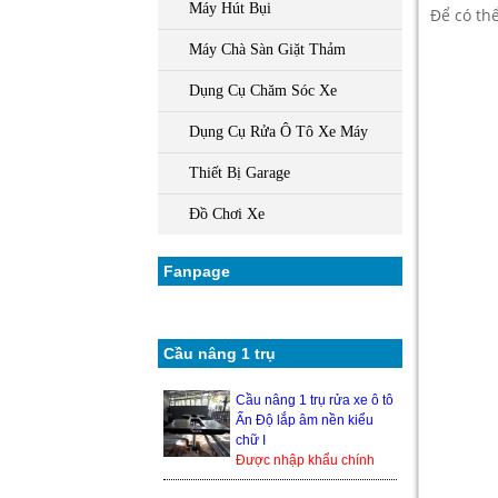
Máy Hút Bụi
Để có th
Máy Chà Sàn Giặt Thảm
Dụng Cụ Chăm Sóc Xe
Dụng Cụ Rửa Ô Tô Xe Máy
Thiết Bị Garage
Đồ Chơi Xe
Fanpage
Cầu nâng 1 trụ
Cầu nâng 1 trụ rửa xe ô tô
Ấn Độ lắp âm nền kiểu
chữ I
Được nhập khẩu chính
hãng từ Ấn Độ, nên độ