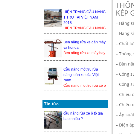
1 TRỤ TẠI VIỆT NAM
THÔN
2018 Trong thế giới cầu
KÉP 
nâng xe ô tô, cầu nâng xe
HIỆN TRẠNG CẦU NÂNG
1 tr...
1 TRỤ TẠI VIỆT NAM
–
Hãng s
2018
HIỆN TRẠNG CẦU NÂNG
–
Hàng s
1 TRỤ TẠI VIỆT NAM
2018 Trong thế giới cầu
Ben nâng rửa xe gắn máy
–
Chất lư
nâng xe ô tô, cầu nâng xe
và honda
1 trụ ...
Ben nâng rửa xe máy hay
–
Thông s
cầu nâng 1 trụ rửa xe
–
Bàn nân
honda là 1 trong những
thiết bị nâng hạ xe máy
Cầu nâng một trụ rửa
–
Công su
đượ...
nâng toàn xe của Việt
Nam
–
Công su
Cầu nâng một trụ rửa xe ô
tô nâng toàn xe của Việt
–
Chiều 
Nam hiện đang là một
trong những sả...
Tin tức
–
Chiều 
cầu nâng rửa xe ô tô giá
–
Áp suất
bao nhiêu ?
–
Điện áp