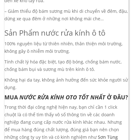
đèn xe khó tẩy rửa.
– Giảm thiểu độ bám sương mù khi di chuyển về đêm, đậu,
dừng xe qua đêm ở những nơi không mái che…
Sản Phẩm nước rửa kính ô tô
100% nguyên liệu từ thiên nhiên, thân thiện môi trường,
không gây ô nhiễm môi trường.
Tính chất lý hóa đặc biệt, tạo độ bóng, chống bám nước,
chống bám bụi và sương mù trên kính ô tô.
Không hại da tay, không ảnh hưởng đến sức khỏe người sử
dụng.
MUA
NƯỚC RỬA KÍNH OTO TỐT NHẤT
Ở ĐÂU?
Trong thời đại công nghệ hiện nay, bạn chỉ cần 1 click
chuột là có thể tìm thấy vô số thông tin về các doanh
nghiệp đang cung cấp nước rửa kính khác nhau. Nhưng
để mua hàng đúng chất lượng, đúng giá bạn nên chọn
những công ty uy tín và có kinh nghiệm như
Sơn Tùng