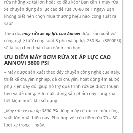
rửa những xe tải lớn hoặc xe đầu kéo? Bạn cần 1 máy rửa
xe chuyên dụng áp lực cao để rửa 70-80 xe 1 ngày? Bạn
không biết nên chọn mua thương hiệu nào, công suất ra
sao?
Theo đó
,
máy rửa xe áp lực cao
Annovi
được sản xuất với
công nghệ từ Ý công suất 3 pha và áp lực 260 Bar (3800PSI)
sẽ là lựa chọn hoàn hảo dành cho bạn.
ƯU ĐIỂM MÁY BƠM RỬA XE ÁP LỰC CAO
ANNOVI 3800 PSI
– Máy được sản xuất theo dây chuyền công nghệ của Italy,
thiết kế chuyên nghiệp, dễ di chuyển, hoạt động êm ái, bộ
phụ kiện đầy đủ, giúp hỗ trợ quá trình rửa xe được thuận
tiện và dễ dàng. Hơn nữa, dòng sản phẩm này cũng khá
tiết kiệm nước khi sử dụng.
_
Máy rửa xe cao áp 3800 PSI
dòng máy rửa xe có mức công
suất lớn nhất hiện nay. Phù hợp với cửa tiệm rửa 70 – 80
lượt xe trong 1 ngày.