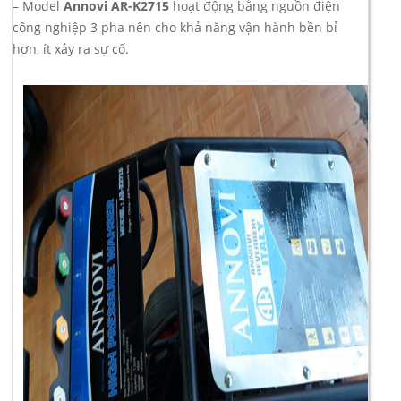
– Model
Annovi AR-K2715
hoạt động bằng nguồn điện
công nghiệp 3 pha nên cho khả năng vận hành bền bỉ
hơn, ít xảy ra sự cố.