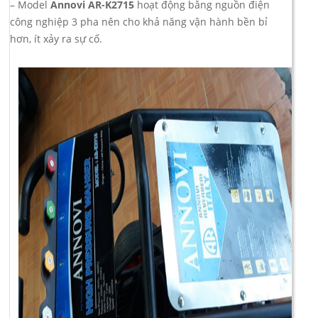
– Model
Annovi AR-K2715
hoạt động bằng nguồn điện
công nghiệp 3 pha nên cho khả năng vận hành bền bỉ
hơn, ít xảy ra sự cố.