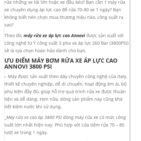
rửa những xe tải lớn hoặc xe đầu kéo? Bạn cần 1 máy rửa
xe chuyên dụng áp lực cao để rửa 70-80 xe 1 ngày? Bạn
không biết nên chọn mua thương hiệu nào, công suất ra
sao?
Theo đó
,
máy rửa xe áp lực cao
Annovi
được sản xuất với
công nghệ từ Ý công suất 3 pha và áp lực 260 Bar (3800PSI)
sẽ là lựa chọn hoàn hảo dành cho bạn.
ƯU ĐIỂM MÁY BƠM RỬA XE ÁP LỰC CAO
ANNOVI 3800 PSI
– Máy được sản xuất theo dây chuyền công nghệ của Italy,
thiết kế chuyên nghiệp, dễ di chuyển, hoạt động êm ái, bộ
phụ kiện đầy đủ, giúp hỗ trợ quá trình rửa xe được thuận
tiện và dễ dàng. Hơn nữa, dòng sản phẩm này cũng khá
tiết kiệm nước khi sử dụng.
_
Máy rửa xe cao áp 3800 PSI
dòng máy rửa xe có mức công
suất lớn nhất hiện nay. Phù hợp với cửa tiệm rửa 70 – 80
lượt xe trong 1 ngày.