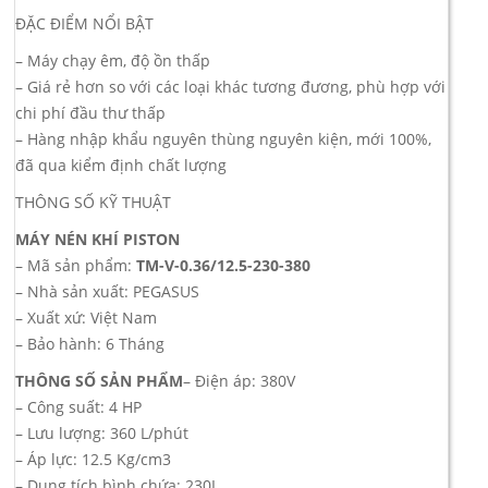
ĐẶC ĐIỂM NỔI BẬT
– Máy chạy êm, độ ồn thấp
– Giá rẻ hơn so với các loại khác tương đương, phù hợp với
chi phí đầu thư thấp
– Hàng nhập khẩu nguyên thùng nguyên kiện, mới 100%,
đã qua kiểm định chất lượng
THÔNG SỐ KỸ THUẬT
MÁY NÉN KHÍ PISTON
– Mã sản phẩm:
TM-V-0.36/12.5-230-380
– Nhà sản xuất: PEGASUS
– Xuất xứ: Việt Nam
– Bảo hành: 6 Tháng
THÔNG SỐ SẢN PHẨM
– Điện áp: 380V
– Công suất: 4 HP
– Lưu lượng: 360 L/phút
– Áp lực: 12.5 Kg/cm3
– Dung tích bình chứa: 230L