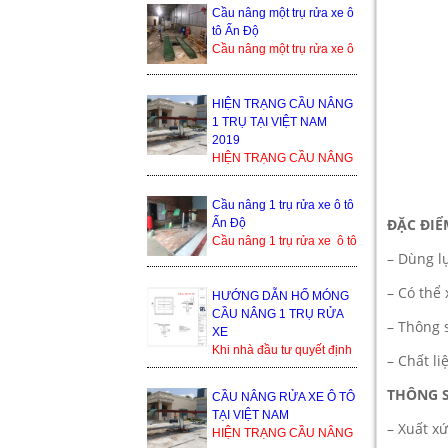
bền cao, tuổi thọ dài. Cầu
Cầu nâng một trụ rửa xe ô
nâng 1 trụ rửa xe ô ...
tô Ấn Độ
Cầu nâng một trụ rửa xe ô
tô Ấn Độ là sản phẩm
đang cạnh tranh khốc liệt
trong thị trường ...
HIỆN TRẠNG CẦU NÂNG
1 TRỤ TẠI VIỆT NAM
2019
HIỆN TRẠNG CẦU NÂNG
1 TRỤ TẠI VIỆT NAM
2019 Trong thế giới cầu
Cầu nâng 1 trụ rửa xe ô tô
nâng xe ô tô, cầu nâng xe
ĐẶC ĐIỂ
Ấn Độ
1 trụ...
Cầu nâng 1 trụ rửa xe ô tô
– Dùng lự
Ấn Độ Trụ ben nâng của
Ấn Độ Bàn nâng và phụ
– Có thể 
kiện sản xuất tạ...
HƯỚNG DẪN HỐ MÓNG
CẦU NÂNG 1 TRỤ RỬA
– Thông 
XE
Khi nhà đầu tư quyết định
– Chất li
lắp đặt cầu nâng 1 trụ, thì
bình thường họ sẽ nhận
THÔNG S
CẦU NÂNG RỬA XE Ô TÔ
được yêu cầu từ đơn ...
TẠI VIỆT NAM
– Xuất x
HIỆN TRẠNG CẦU NÂNG