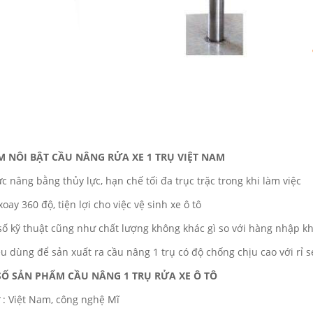
M NÔI BẬT CẦU NÂNG RỬA XE 1 TRỤ VIỆT NAM
c nâng bằng thủy lực, hạn chế tối đa trục trặc trong khi làm việc
xoay 360 độ, tiện lợi cho việc vệ sinh xe ô tô
số kỹ thuật cũng như chất lượng không khác gì so với hàng nhập k
ệu dùng để sản xuất ra cầu nâng 1 trụ có độ chống chịu cao với rỉ 
Ố SẢN PHẨM CẦU NÂNG 1 TRỤ RỬA XE Ô TÔ
ứ : Việt Nam, công nghệ Mĩ