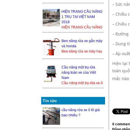
1 TRỤ TẠI VIỆT NAM
– Sức nân
2018 Trong thế giới cầu
nâng xe ô tô, cầu nâng xe
HIỆN TRẠNG CẦU NÂNG
– Chiều 
1 tr...
1 TRỤ TẠI VIỆT NAM
2018
– Chiều 
HIỆN TRẠNG CẦU NÂNG
1 TRỤ TẠI VIỆT NAM
– Đường 
2018 Trong thế giới cầu
Ben nâng rửa xe gắn máy
nâng xe ô tô, cầu nâng xe
– Dung tí
và honda
1 trụ ...
Ben nâng rửa xe máy hay
– Áp xuất
cầu nâng 1 trụ rửa xe
honda là 1 trong những
Hiện tại
thiết bị nâng hạ xe máy
Cầu nâng một trụ rửa
toàn quố
đượ...
nâng toàn xe của Việt
Nam
mắc nào 
Cầu nâng một trụ rửa xe ô
tô nâng toàn xe của Việt
Nam hiện đang là một
trong những sả...
Tin tức
cầu nâng rửa xe ô tô giá
bao nhiêu ?
0 comment
Đăng nhận