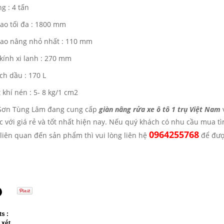
g : 4 tấn
cao tối đa : 1800 mm
cao nâng nhỏ nhất : 110 mm
kính xi lanh : 270 mm
ch dầu : 170 L
 khí nén : 5- 8 kg/1 cm2
 Sơn Tùng Lâm đang cung cấp
giàn nâng rửa xe ô tô 1 trụ Việt Nam
c với giá rẻ và tốt nhất hiện nay. Nếu quý khách có nhu cầu mua t
0964255768
liên quan đến sản phẩm thì vui lòng liên hệ
để đượ
s :
 xét