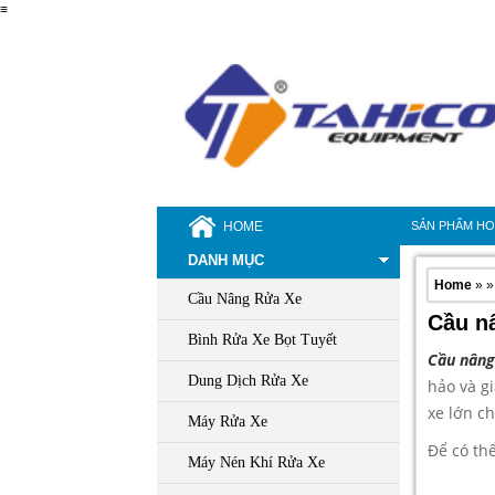
≡
HOME
SẢN PHẨM H
DANH MỤC
Home
» »
Cầu Nâng Rửa Xe
Cầu nâ
Bình Rửa Xe Bọt Tuyết
Cầu nâng
Dung Dịch Rửa Xe
hảo và gi
xe lớn c
Máy Rửa Xe
Để có th
Máy Nén Khí Rửa Xe