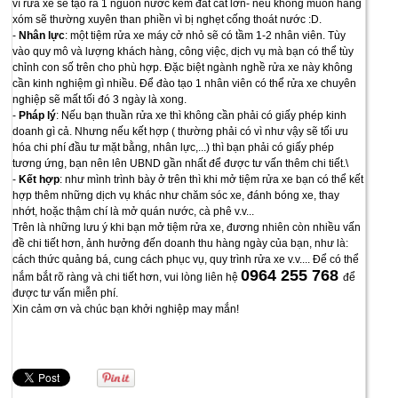
vì rửa xe sẽ tạo ra 1 nguồn nước kèm đất cát lớn- nếu không muốn hàng
xóm sẽ thường xuyên than phiền vì bị nghẹt cống thoát nước :D.
-
Nhân lực
: một tiệm rửa xe máy cở nhỏ sẽ có tầm 1-2 nhân viên. Tùy
vào quy mô và lượng khách hàng, công việc, dịch vụ mà bạn có thể tùy
chỉnh con số trên cho phù hợp. Đặc biệt ngành nghề rửa xe này không
cần kinh nghiệm gì nhiều. Để đào tạo 1 nhân viên có thể rửa xe chuyên
nghiệp sẽ mất tối đó 3 ngày là xong.
-
Pháp lý
: Nếu bạn thuần rửa xe thì không cần phải có giấy phép kinh
doanh gì cả. Nhưng nếu kết hợp ( thường phải có vì như vậy sẽ tối ưu
hóa chi phí đầu tư mặt bằng, nhân lực,...) thì bạn phải có giấy phép
tương ứng, bạn nên lên UBND gần nhất để được tư vấn thêm chi tiết.\
-
Kết hợp
: như mình trình bày ở trên thì khi mở tiệm rửa xe bạn có thể kết
hợp thêm những dịch vụ khác như chăm sóc xe, đánh bóng xe, thay
nhớt, hoặc thậm chí là mở quán nước, cà phê v.v...
Trên là những lưu ý khi bạn mở tiệm rửa xe, đương nhiên còn nhiều vấn
đề chi tiết hơn, ảnh hưởng đến doanh thu hàng ngày của bạn, như là:
cách thức quảng bá, cung cách phục vụ, quy trình rửa xe v.v.... Để có thể
0964 255 768
nắm bắt rõ ràng và chi tiết hơn, vui lòng liên hệ
để
được tư vấn miễn phí.
Xin cảm ơn và chúc bạn khởi nghiệp may mắn!