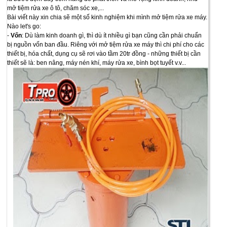
mở tiệm rửa xe ô tô, chăm sóc xe,...
Bài viết này xin chia sẽ một số kinh nghiệm khi mình mở tiệm rửa xe máy.
Nào let's go:
-
Vốn
: Dù làm kinh doanh gì, thì dù ít nhiều gì bạn cũng cần phải chuẩn
bị nguồn vốn ban đầu. Riêng với mở tiệm rửa xe máy thì chi phí cho các
thiết bị, hóa chất, dụng cụ sẽ rơi vào tầm 20tr đồng - những thiết bị cần
thiết sẽ là: ben nâng, máy nén khí, máy rửa xe, bình bọt tuyết v.v...