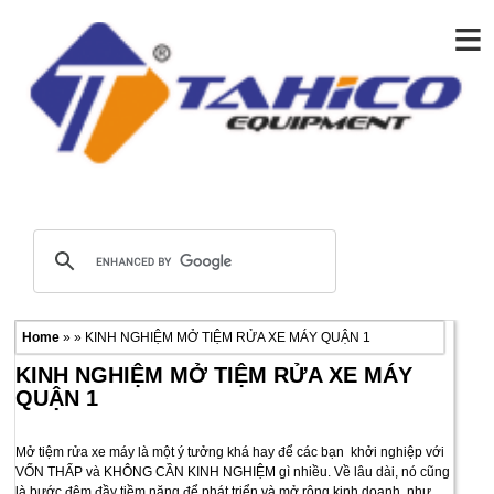
≡
Home
» » KINH NGHIỆM MỞ TIỆM RỬA XE MÁY QUẬN 1
KINH NGHIỆM MỞ TIỆM RỬA XE MÁY
QUẬN 1
Mở tiệm rửa xe máy là một ý tưởng khá hay để các bạn khởi nghiệp với
VỐN THẤP và KHÔNG CẦN KINH NGHIỆM gì nhiều. Về lâu dài, nó cũng
là bước đệm đầy tiềm năng để phát triển và mở rộng kinh doanh, như