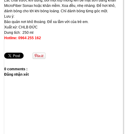
Lắc chai trước khi dùng, bôi một lớp mỏng lên bề mặt sơn bằng khăn
MicroFiber Sonax hoặc khăn mềm. Xoa đều, nhẹ nhàng. Để hơi khô,
đánh bóng cho tới khi bóng loáng. Chỉ đánh bóng từng góc một.
Lưu ý:
Bảo quản nơi khô thoáng. Để xa tầm với của trẻ em.
Xuất xứ: CHLB ĐỨC
Dung tích: 250 ml
Hotline: 0964 255 162
0 comments :
Đăng nhận xét