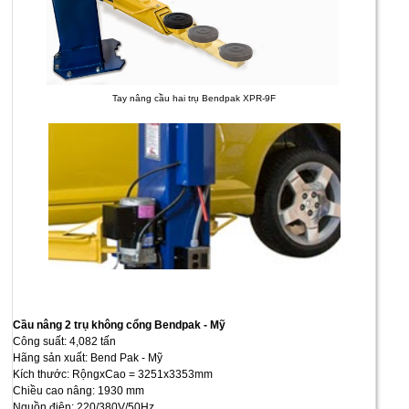
Tay nâng cầu hai trụ Bendpak XPR-9F
Cầu nâng 2 trụ không cổng Bendpak - Mỹ
Công suất: 4,082 tấn
Hãng sản xuất: Bend Pak - Mỹ
Kích thước: RộngxCao = 3251x3353mm
Chiều cao nâng: 1930 mm
Nguồn điện: 220/380V/50Hz