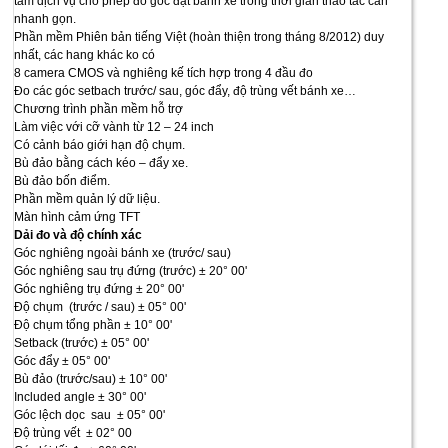
tâm dịch vụ cho phép đo góc đặt bánh xe trong thời gian thao tác cần
nhanh gọn.
Phần mềm Phiên bản tiếng Việt (hoàn thiện trong tháng 8/2012) duy
nhất, các hang khác ko có
8 camera CMOS và nghiêng kế tích hợp trong 4 đầu đo
Đo các góc setbach trước/ sau, góc đẩy, độ trùng vết bánh xe…
Chương trình phần mềm hỗ trợ
Làm việc với cỡ vành từ 12 – 24 inch
Có cảnh báo giới hạn độ chụm.
Bù đảo bằng cách kéo – đẩy xe.
Bù đảo bốn điểm.
Phần mềm quản lý dữ liệu.
Màn hình cảm ứng TFT
Dải đo và độ chính xác
Góc nghiêng ngoài bánh xe (trước/ sau)
Góc nghiêng sau trụ đứng (trước) ± 20° 00'
Góc nghiêng trụ đứng ± 20° 00'
Độ chụm (trước / sau) ± 05° 00'
Độ chụm tổng phần ± 10° 00'
Setback (trước) ± 05° 00'
Góc đẩy ± 05° 00'
Bù đảo (trước/sau) ± 10° 00'
Included angle ± 30° 00'
Góc lệch dọc sau ± 05° 00'
Độ trùng vết ± 02° 00