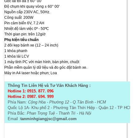
Góc lái tối đa ± 60° 00'
Độ chụm khi quay vòng ± 60° 00'
Nguồn cấp 230V AC, 50Hz.
Công suất 200W
Pin cảm biến 6V, 7.2 AH
Nhiệt độ làm việc 0º - 50ºC
Thời gian pin: trên 12giờ
Phụ kiện tiêu chuẩn
2 đôi kẹp bánh xe (12 – 24 inch)
1 khóa phanh
1 khóa lái LCV
1 máy tính PC với màn hình, bàn phím, chuột
Phần mềm quản lý dữ liệu và đo góc đặt bánh xe.
Máy in A4 laser hoặc phun; Loa
Thông Tin Liên Hệ và Tư Vấn Khách Hàng :
Hotline 1: 0915. 877. 096
Hotline 2: 0987. 694. 999
Phía Nam:
Cộng Hòa - Phường 12 - Q.Tân Bình - HCM
Quốc Lộ 1A- Khu phố 2 - Phường Tân Thới Hiệp - Quận 12 - TP HCM- 
Phía Bắc:
Phan Trọng Tuệ - Thanh Trì - Hà Nội
Email :
tanminhgiangjsc@gmail.com