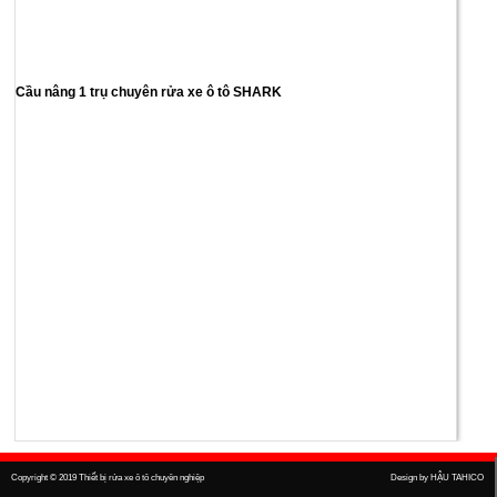
Cầu nâng 1 trụ chuyên rửa xe ô tô SHARK
Copyright © 2019
Thiết bị rửa xe ô tô chuyên nghiệp
Design by
HẬU TAHICO