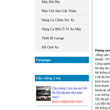
Máy Hút Bụi
Máy Chà Sàn Giặt Thảm
Dụng Cụ Chăm Sóc Xe
Dụng Cụ Rửa Ô Tô Xe Máy
Thiết Bị Garage
Đồ Chơi Xe
Phòng sơn 
Hãng sản x
Model : RT-
Fanpage
Công nghệ 
Bộ đầy đủ 
Hệ thống đ
Chế độ làm
Cầu nâng 1 trụ
Kích thướ
Kích thước
Cầu nâng 1 trụ rửa xe ô tô
Nhiệt độ sấ
Ấn Độ lắp âm nền kiểu
Lưu lượng 
chữ I
Tốc độ gió:
Được nhập khẩu chính
Lọc trần là
hãng từ Ấn Độ, nên độ
Hệ thống đ