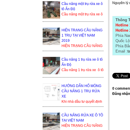
bền cao, tuổi thọ dài. Cầu
Nguyên lý 
Cầu nâng một trụ rửa xe ô
nâng 1 trụ rửa xe ô ...
tô Ấn Độ
Cầu nâng một trụ rửa xe ô
tô Ấn Độ là sản phẩm
Thông T
đang cạnh tranh khốc liệt
Hotline 
trong thị trường ...
HIỆN TRẠNG CẦU NÂNG
Hotline 
1 TRỤ TẠI VIỆT NAM
Phía N
2019
Quốc Lộ
HIỆN TRẠNG CẦU NÂNG
Phía Bắ
1 TRỤ TẠI VIỆT NAM
Email :
t
2019 Trong thế giới cầu
Cầu nâng 1 trụ rửa xe ô tô
nâng xe ô tô, cầu nâng xe
Ấn Độ
1 trụ...
Cầu nâng 1 trụ rửa xe ô tô
Ấn Độ Trụ ben nâng của
Ấn Độ Bàn nâng và phụ
kiện sản xuất tạ...
HƯỚNG DẪN HỐ MÓNG
0 comment
CẦU NÂNG 1 TRỤ RỬA
Đăng nhận
XE
Khi nhà đầu tư quyết định
lắp đặt cầu nâng 1 trụ, thì
bình thường họ sẽ nhận
CẦU NÂNG RỬA XE Ô TÔ
được yêu cầu từ đơn ...
TẠI VIỆT NAM
HIỆN TRẠNG CẦU NÂNG