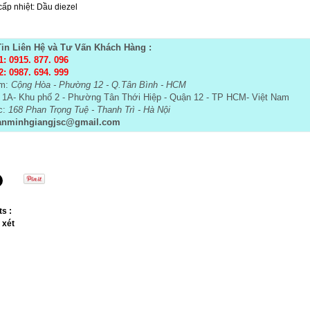
cấp nhiệt: Dầu diezel
in Liên Hệ và Tư Vấn Khách Hàng :
1: 0915. 877. 096
2: 0987. 694. 999
am:
Cộng Hòa - Phường 12 - Q.Tân Bình - HCM
 1A- Khu phố 2 - Phường Tân Thới Hiệp - Quận 12 - TP HCM- Việt Nam
c:
168 Phan Trọng Tuệ - Thanh Trì - Hà Nội
anminhgiangjsc@gmail.com
s :
 xét