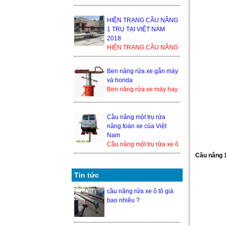
1 TRỤ TẠI VIỆT NAM
2018 Trong thế giới cầu
nâng xe ô tô, cầu nâng xe
HIỆN TRẠNG CẦU NÂNG
1 tr...
1 TRỤ TẠI VIỆT NAM
2018
HIỆN TRẠNG CẦU NÂNG
1 TRỤ TẠI VIỆT NAM
2018 Trong thế giới cầu
Ben nâng rửa xe gắn máy
nâng xe ô tô, cầu nâng xe
và honda
1 trụ ...
Ben nâng rửa xe máy hay
cầu nâng 1 trụ rửa xe
honda là 1 trong những
thiết bị nâng hạ xe máy
Cầu nâng một trụ rửa
đượ...
nâng toàn xe của Việt
Nam
Cầu nâng một trụ rửa xe ô
tô nâng toàn xe của Việt
Cầu nâng 
Nam hiện đang là một
trong những sả...
Tin tức
cầu nâng rửa xe ô tô giá
bao nhiêu ?