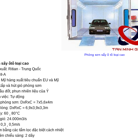
Phòng sơn sấy ô tô loại cao
sấy ôtô loại cao
uất: Ritian - Trung Quốc
II-A
Mỹ hàng xuất tiêu chuẩn EU và Mỹ
cấp và hút gió phòng sơn
ầu đốt, phun nhiên liệu của Ý
 việc: Tự động
c phòng sơn: DxRxC = 7x5,6x4m
 lòng: DxRxC = 6,9x3,9x3,3m
y: 60 ¸ 80°C
gió: 24.000m3/s
 0,3 ¸ 0,5m/s
m bằng các tấm lọc đặc biệt cách nhiệt
èn chiếu sáng: 2 dãy