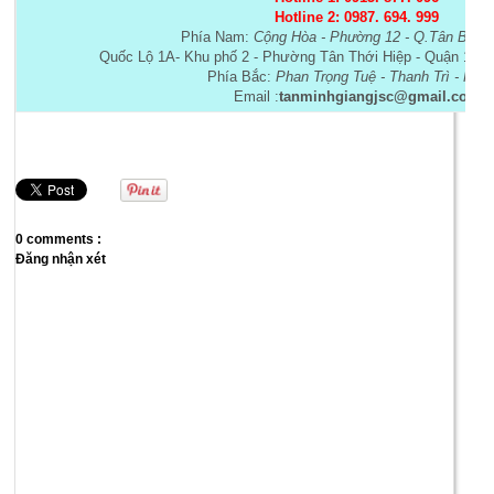
Hotline 2: 0987. 694. 999
Phía Nam:
Cộng Hòa - Phường 12 - Q.Tân Bình
Quốc Lộ 1A- Khu phố 2 - Phường Tân Thới Hiệp - Quận 12 
Phía Bắc:
Phan Trọng Tuệ - Thanh Trì - Hà N
Email :
tanminhgiangjsc@gmail.com
0 comments :
Đăng nhận xét