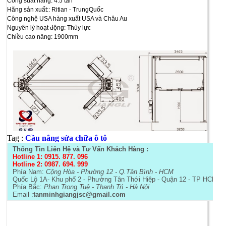
Công suất nâng: 4.5 tấn
Hãng sản xuất:: Ritian - TrungQuốc
Công nghệ USA hàng xuất USA và Châu Au
Nguyên lý hoạt động: Thủy lực
Chiều cao nâng: 1900mm
Tag :
Cầu nâng sửa chữa ô tô
Thông Tin Liên Hệ và Tư Vấn Khách Hàng :
Hotline 1: 0915. 877. 096
Hotline 2: 0987. 694. 999
Phía Nam:
Cộng Hòa - Phường 12 - Q.Tân Bình - HCM
Quốc Lộ 1A- Khu phố 2 - Phường Tân Thới Hiệp - Quận 12 - TP HCM- 
Phía Bắc:
Phan Trọng Tuệ - Thanh Trì - Hà Nội
Email :
tanminhgiangjsc@gmail.com