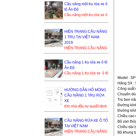
bền cao, tuổi thọ dài. Cầu
Cầu nâng một trụ rửa xe ô
nâng 1 trụ rửa xe ô ...
tô Ấn Độ
Cầu nâng một trụ rửa xe ô
tô Ấn Độ là sản phẩm
đang cạnh tranh khốc liệt
trong thị trường ...
HIỆN TRẠNG CẦU NÂNG
1 TRỤ TẠI VIỆT NAM
2019
HIỆN TRẠNG CẦU NÂNG
1 TRỤ TẠI VIỆT NAM
2019 Trong thế giới cầu
Cầu nâng 1 trụ rửa xe ô tô
nâng xe ô tô, cầu nâng xe
Ấn Độ
1 trụ...
Cầu nâng 1 trụ rửa xe ô tô
Model : SP
Ấn Độ Trụ ben nâng của
Hãng SX :
Ấn Độ Bàn nâng và phụ
Công suất 
kiện sản xuất tạ...
HƯỚNG DẪN HỐ MÓNG
Chuyên dùn
CẦU NÂNG 1 TRỤ RỬA
Trụ ben nâ
XE
Đường kính
Khi nhà đầu tư quyết định
Đường kính
lắp đặt cầu nâng 1 trụ, thì
Chiều cao
bình thường họ sẽ nhận
CẦU NÂNG RỬA XE Ô TÔ
Bộ van thủ
được yêu cầu từ đơn ...
TẠI VIỆT NAM
Chiều dài 
HIỆN TRẠNG CẦU NÂNG
Bộ khung t