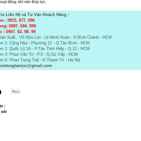
oạt động: khí nén thủy lực.
in Liên Hệ và Tư Vấn Khách Hàng :
m : 0915. 877. 096
ung: 0987. 694. 999
 : 0907. 62. 98. 99
ản Xuất :
Võ Hữu Lợi - Lê Minh Xuân - H.Bình Chánh - HCM
m 1: Cộng Hòa - Phường 12 - Q.Tân Bình - HCM
m 2: Quốc Lộ 1A - P.Tân Thới Hiệp - Q.12 - HCM
m 3: Phan Văn Trị - P.5 - Q.Gò Vấp - HCM
 4: Phan Trọng Tuệ - H.Thanh Trì - Hà Nội
ontunglamjsc@gmail.com
s :
 xét