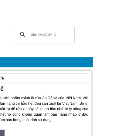
 rẻ
rẻ
ại sản phẩm chính là của Ấn Độ và của Việt Nam .Với
àn nâng thì hầu hết đều sản xuất tại Việt Nam .Sở dĩ
một trụ để rửa xe này cái quan tâm nhất là ty nâng của
ầu hết họ cũng không quan tâm bàn nâng nhập ở đâu
ảm bảo trong quá trình sử dụng .