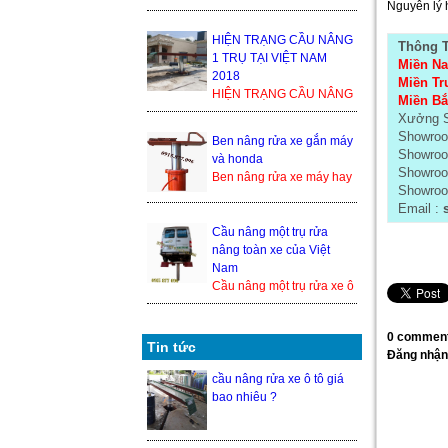
1 TRỤ TẠI VIỆT NAM
Nguyên lý h
2018 Trong thế giới cầu
nâng xe ô tô, cầu nâng xe
HIỆN TRẠNG CẦU NÂNG
Thông T
1 tr...
1 TRỤ TẠI VIỆT NAM
Miền Na
2018
Miền Tr
HIỆN TRẠNG CẦU NÂNG
Miền Bắc
1 TRỤ TẠI VIỆT NAM
Xưởng S
2018 Trong thế giới cầu
Showroo
Ben nâng rửa xe gắn máy
nâng xe ô tô, cầu nâng xe
Showroo
và honda
1 trụ ...
Showroo
Ben nâng rửa xe máy hay
Showroom
cầu nâng 1 trụ rửa xe
Email :
s
honda là 1 trong những
thiết bị nâng hạ xe máy
Cầu nâng một trụ rửa
đượ...
nâng toàn xe của Việt
Nam
Cầu nâng một trụ rửa xe ô
tô nâng toàn xe của Việt
Nam hiện đang là một
0 comment
trong những sả...
Tin tức
Đăng nhận
cầu nâng rửa xe ô tô giá
bao nhiêu ?