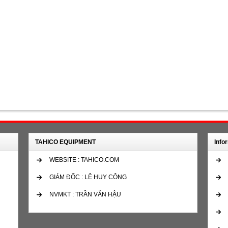
TAHICO EQUIPMENT
Info
WEBSITE : TAHICO.COM
GIÁM ĐỐC : LÊ HUY CÔNG
NVMKT : TRẦN VĂN HẬU