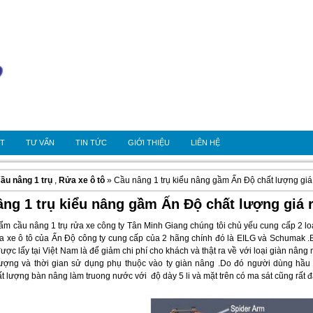
OT
TƯ VẤN
TIN TỨC
GIỚI THIỆU
LIÊN HỆ
ầu nâng 1 trụ
,
Rửa xe ô tô
» Cầu nâng 1 trụ kiểu nâng gầm Ấn Độ chất lượng giá
ng 1 trụ kiểu nâng gầm Ấn Độ chất lượng giá 
ẩm cầu nâng 1 trụ rửa xe công ty Tân Minh Giang chúng tôi chủ yếu cung cấp 2 lo
ửa xe ô tô của Ấn Độ công ty cung cấp của 2 hãng chính đó là EILG và Schumak .B
ợc lấy tại Việt Nam là để giảm chi phí cho khách và thật ra về với loại giàn nâng 
lượng và thời gian sử dụng phụ thuộc vào ty giàn nâng .Do đó người dùng h
t lượng bàn nâng làm truong nước với độ dày 5 li và mặt trên có ma sát cũng rất đ