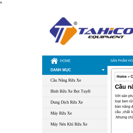
≡
HOME
SẢN PHẨM H
DANH MỤC
Home
»
C
Cầu Nâng Rửa Xe
Cầu nâ
Bình Rửa Xe Bọt Tuyết
Với sản ph
loại ben r
Dung Dịch Rửa Xe
bàn nâng đư
cầu ,chất 
Máy Rửa Xe
.Nhưng chấ
Máy Nén Khí Rửa Xe