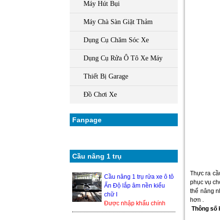
Máy Hút Bụi
Máy Chà Sàn Giặt Thảm
Dụng Cụ Chăm Sóc Xe
Dụng Cụ Rửa Ô Tô Xe Máy
Thiết Bị Garage
Đồ Chơi Xe
Fanpage
Cầu nâng 1 trụ
Thực ra cầ
Cầu nâng 1 trụ rửa xe ô tô
phục vụ ch
Ấn Độ lắp âm nền kiểu
thể nâng n
chữ I
hơn .
Được nhập khẩu chính
Thông số k
hãng từ Ấn Độ, nên độ